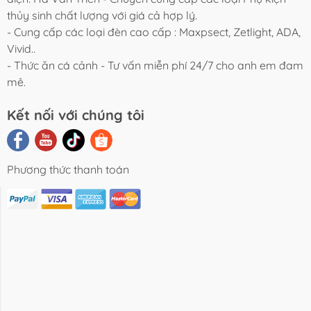
thủy sinh chất lượng với giá cả hợp lý.
- Cung cấp các loại đèn cao cấp : Maxpsect, Zetlight, ADA,
Vivid..
- Thức ăn cá cảnh - Tư vấn miễn phí 24/7 cho anh em đam
mê.
Kết nối với chúng tôi
Phương thức thanh toán
i Viết Chia
Video Review
Liên Hệ
Sẻ
Sản Phẩm