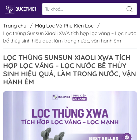
Trang chủ
/
Máy Lọc Và Phụ Kiện Lọc
/
Lọc thùng Sunsun Xiaoli XWA tích hợp lọc váng – Lọc nước
bể thủy sinh hiệu quả, làm trong nước, vận hành êm
LỌC THÙNG SUNSUN XIAOLI XWA TÍCH
HỢP LỌC VÁNG – LỌC NƯỚC BỂ THỦY
SINH HIỆU QUẢ, LÀM TRONG NƯỚC, VẬN
HÀNH ÊM