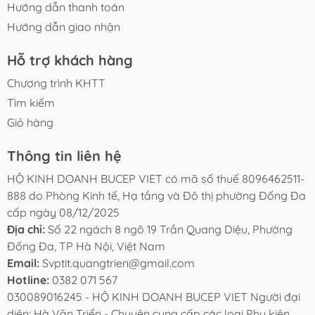
Hướng dẫn thanh toán
CAM KẾT BUCEP VIET
Hướng dẫn giao nhận
- Sản phẩm được kiểm tra kỹ trước khi giao hàng.
- Hỗ trợ tư vấn chọn model phù hợp với kích thước hồ
Hỗ trợ khách hàng
cá.
- Đóng gói cẩn thận, hạn chế va đập khi vận chuyển.
Chương trình KHTT
- Hỗ trợ đổi trả theo chính sách của sàn nếu phát sinh
Tìm kiếm
lỗi kỹ thuật từ nhà sản xuất.
Giỏ hàng
- Bảo hành 01 tháng theo chính sách của shop
Thông tin liên hệ
HỘ KINH DOANH BUCEP VIET có mã số thuế 8096462511-
888 do Phòng Kinh tế, Hạ tầng và Đô thị phường Đống Đa
cấp ngày 08/12/2025
Địa chỉ:
Số 22 ngách 8 ngõ 19 Trần Quang Diệu, Phường
Đống Đa, TP Hà Nội, Việt Nam
Email:
Svptit.quangtrien@gmail.com
Hotline:
0382 071 567
030089016245 - HỘ KINH DOANH BUCEP VIET Người đại
diện: Hà Văn Triển - Chuyên cung cấp các loại Phụ kiện