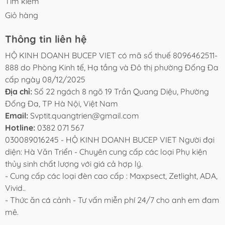
Tìm kiếm
- Phải mồi đầy nước trước khi chạy, lọc mới hoạt động
Giỏ hàng
ổn định.
- Nếu lọc chạy nhưng chưa ra nước, cần mồi thêm để
Thông tin liên hệ
tránh ảnh hưởng động cơ.
HỘ KINH DOANH BUCEP VIET có mã số thuế 8096462511-
- Không để máy chạy khô trong thời gian dài.
888 do Phòng Kinh tế, Hạ tầng và Đô thị phường Đống Đa
- Sản phẩm không đi kèm vật liệu lọc, có thể bổ sung
cấp ngày 08/12/2025
thêm Matrix hoặc vật liệu lọc vi sinh phù hợp.
Địa chỉ:
Số 22 ngách 8 ngõ 19 Trần Quang Diệu, Phường
Đống Đa, TP Hà Nội, Việt Nam
BẢO QUẢN
Email:
Svptit.quangtrien@gmail.com
- Vệ sinh khoang lọc và cánh quạt định kỳ để duy trì
Hotline:
0382 071 567
hiệu suất.
030089016245 - HỘ KINH DOANH BUCEP VIET Người đại
- Lau sạch đầu hút và đường ống In/Out khi có cặn
diện: Hà Văn Triển - Chuyên cung cấp các loại Phụ kiện
bám.
thủy sinh chất lượng với giá cả hợp lý.
- Bảo quản nơi khô ráo khi không sử dụng.
- Cung cấp các loại đèn cao cấp : Maxpsect, Zetlight, ADA,
Vivid..
CAM KẾT BUCEP VIET
- Thức ăn cá cảnh - Tư vấn miễn phí 24/7 cho anh em đam
- Sản phẩm được kiểm tra kỹ trước khi giao hàng.
mê.
- Đóng gói cẩn thận, hạn chế va đập trong quá trình