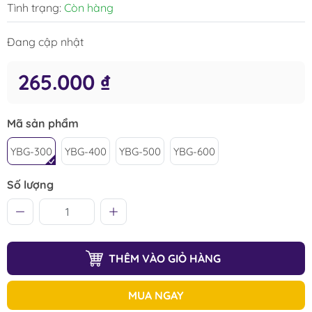
Tình trạng:
Còn hàng
Đang cập nhật
265.000 ₫
Mã sản phẩm
YBG-300
YBG-400
YBG-500
YBG-600
Số lượng
THÊM VÀO GIỎ HÀNG
MUA NGAY