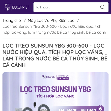
Trang chủ
/
Máy Lọc Và Phụ Kiện Lọc
/
Lọc treo Sunsun YBG 300-600 - Lọc nước hiệu quả, tích
hợp lọc váng, làm trong nước bể cá thủy sinh, bể cá cảnh
LỌC TREO SUNSUN YBG 300-600 - LỌC
NƯỚC HIỆU QUẢ, TÍCH HỢP LỌC VÁNG,
LÀM TRONG NƯỚC BỂ CÁ THỦY SINH, BỂ
CÁ CẢNH