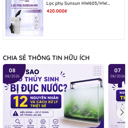
Lọc phụ Sunsun HW603/HW604 - Lọc cặn thô, hỗ trợ bảo vệ lọc chính, dễ vệ sinh cho hồ cá thủy sinh
420.000₫
PHÂN LOẠI SẢN PHẨM
YBG-300
- Phù hợp bể:
20–30cm
- Lưu lượng:
300L/h
- Công suất:
5W
-
Kích thước lọc:
120 x 85 x 190mm
- Phù hợp hồ mini, hồ nhỏ.
CHIA SẺ THÔNG TIN HỮU ÍCH
YBG-400
08
07
- Phù hợp bể:
35–40cm
08/2026
08/2026
- Lưu lượng:
300L/h
- Công suất:
5W
- Kích thước lọc:
140 x 90 x 220mm
- Phù hợp hồ thủy sinh mini và hồ tép.
YBG-500
- Phù hợp bể:
40–50cm