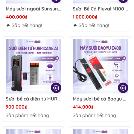
Máy sưởi ngoài Sunsun EH 300W-500W - Gắn lọc thùng, hiển thị LED, tiết kiệm diện tích, giữ nhiệt ổn định hồ cá
Sưởi Bể Cá Fluval M100 M200 M300
400.000₫
1.000.000₫
🔥 Sắp hết hàng!
🔥 Sắp hết hàng!
Sưởi bể cá điện tử HURRICANE AI KK-668 200W-1200W - Tích hợp hệ thống AI kiểm soát nhiệt độ tự ngắt khi cạn nước
Máy sưởi bể cá Baoyu BY-E400 300W/500W - Chỉnh nhiệt điện tử, cảm biến chống cạn, giữ nhiệt ổn định cho hồ cá
900.000₫
414.000₫
Sản phẩm hết hàng
Sản phẩm hết hàng