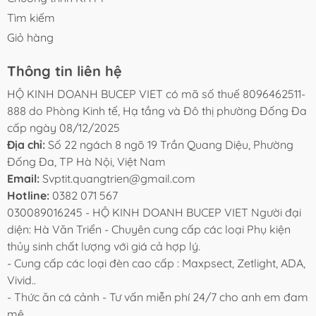
Tìm kiếm
Giỏ hàng
Thông tin liên hệ
HỘ KINH DOANH BUCEP VIET có mã số thuế 8096462511-
888 do Phòng Kinh tế, Hạ tầng và Đô thị phường Đống Đa
cấp ngày 08/12/2025
Địa chỉ:
Số 22 ngách 8 ngõ 19 Trần Quang Diệu, Phường
Đống Đa, TP Hà Nội, Việt Nam
Email:
Svptit.quangtrien@gmail.com
Hotline:
0382 071 567
030089016245 - HỘ KINH DOANH BUCEP VIET Người đại
diện: Hà Văn Triển - Chuyên cung cấp các loại Phụ kiện
thủy sinh chất lượng với giá cả hợp lý.
- Cung cấp các loại đèn cao cấp : Maxpsect, Zetlight, ADA,
Vivid..
- Thức ăn cá cảnh - Tư vấn miễn phí 24/7 cho anh em đam
mê.