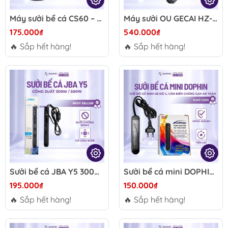
Máy sưởi bể cá CS60 – Điều chỉnh nhiệt độ điện tử chính xác, màn hình LED, phù hợp hồ cá thủy sinh
Máy sưởi OU GECAI HZ-Q5 – Máy sưởi inox hồ cá, cảm biến nhiệt, tự ngắt an toàn, điều chỉnh nhiệt độ ngoài
175.000₫
540.000₫
🔥 Sắp hết hàng!
🔥 Sắp hết hàng!
Sưởi bể cá JBA Y5 300W/500W - Điều chỉnh nhiệt độ điện tử, chống bỏng, tự ngắt khi rời nước
Sưởi bể cá mini DOPHIN siêu nhỏ cho bể cá mini để bàn 10w siêu mini 10w-25w-50w
195.000₫
150.000₫
🔥 Sắp hết hàng!
🔥 Sắp hết hàng!