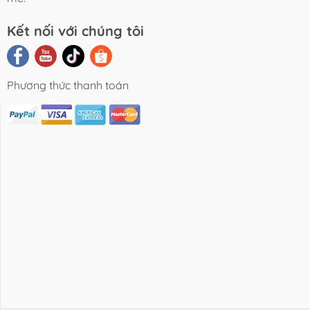
Kết nối với chúng tôi
Phương thức thanh toán
i Viết Chia
Video Review
Liên Hệ
Sẻ
Sản Phẩm