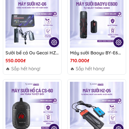
Sưởi bể cá Ou Gecai HZ Q6 800W/1000W/1200W - Kiểm soát nhiệt độ PID thông minh, tự ngắt an toàn cho hồ cá cảnh
Máy sưởi Baoyu BY-E600 - Gia nhiệt nhanh, cảm biến chống cạn, siêu tiết kiệm điện, điều khiển nhiệt độ hồ cá
550.000₫
710.000₫
🔥 Sắp hết hàng!
🔥 Sắp hết hàng!