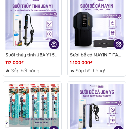
Sưởi thủy tinh JBA Y1 50-200W - Sưởi hồ cá chống bỏng, ổn định nhiệt độ nước, an toàn bền bỉ cho bể cá cảnh
Sưởi bể cá MAYIN TITAN 100W-1200W – Tiết kiệm điện, titan chống ăn mòn, tự ngắt khi cạn nước, màn hình LED, điều chỉnh nhiệt độ
112.000₫
1.100.000₫
🔥 Sắp hết hàng!
🔥 Sắp hết hàng!