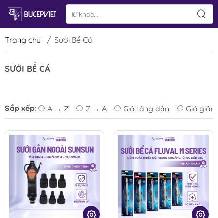
Trang chủ
/
Sưởi Bể Cá
SƯỞI BỂ CÁ
Sắp xếp:
A → Z
Z → A
Giá tăng dần
Giá giảm