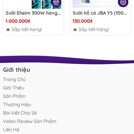
Sưởi Eheim 300W hàng Đức – Bảo hành 3 năm
Sưởi hồ cá JBA Y5 (100W, 200W, 300W, 500W) có vỏ nhựa chống bỏng
1.000.000₫
130.000₫
🔥 Sắp hết hàng!
🔥 Sắp hết hàng!
Giới thiệu
Trang Chủ
Giới Thiệu
Sản Phẩm
Thương Hiệu
Bài Viết Chia Sẻ
Video Review Sản Phẩm
Liên Hệ