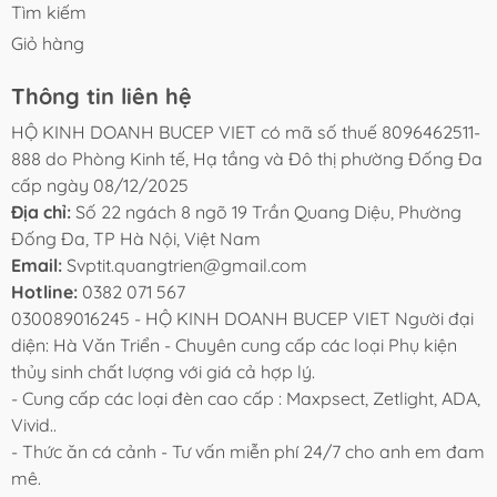
Tìm kiếm
Giỏ hàng
Thông tin liên hệ
HỘ KINH DOANH BUCEP VIET có mã số thuế 8096462511-
888 do Phòng Kinh tế, Hạ tầng và Đô thị phường Đống Đa
cấp ngày 08/12/2025
Địa chỉ:
Số 22 ngách 8 ngõ 19 Trần Quang Diệu, Phường
Đống Đa, TP Hà Nội, Việt Nam
Email:
Svptit.quangtrien@gmail.com
Hotline:
0382 071 567
030089016245 - HỘ KINH DOANH BUCEP VIET Người đại
diện: Hà Văn Triển - Chuyên cung cấp các loại Phụ kiện
thủy sinh chất lượng với giá cả hợp lý.
- Cung cấp các loại đèn cao cấp : Maxpsect, Zetlight, ADA,
Vivid..
- Thức ăn cá cảnh - Tư vấn miễn phí 24/7 cho anh em đam
mê.