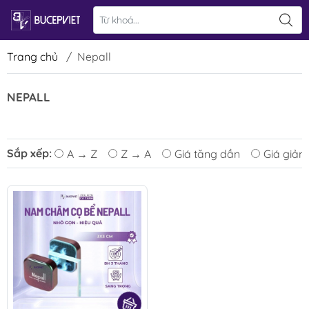
Trang chủ
/
Nepall
NEPALL
Sắp xếp:
A → Z
Z → A
Giá tăng dần
Giá giảm