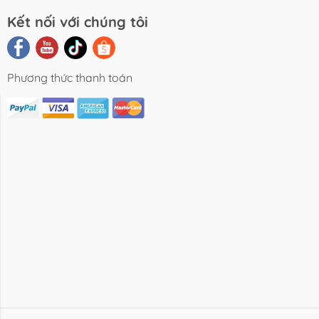
Kết nối với chúng tôi
Phương thức thanh toán
i Viết Chia
Video Review
Liên Hệ
Sẻ
Sản Phẩm