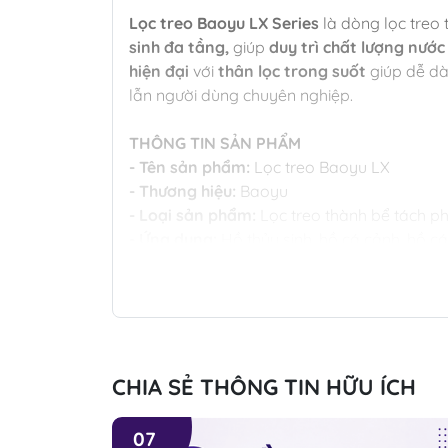
Lọc treo Baoyu LX Series
là dòng lọc treo
sinh đa tầng,
giúp
duy trì chất lượng nước
hiện đại
với
thân lọc trong suốt
giúp dễ dà
lẫn người dùng chuyên nghiệp.
THÔNG TIN SẢN PHẨM
- Tên sản phẩm:
Lọc treo Baoyu LX
- Thương hiệu:
Baoyu
- Loại sản phẩm:
Lọc treo thành bể tách p
- Ứng dụng:
Hồ thủy sinh, hồ cá cảnh, hồ c
PHÂN LOẠI
LX-280:
- Công suất:
5W
- Lưu lượng:
600L/h
CHIA SẺ THÔNG TIN HỮU ÍCH
- Số ngăn lọc:
2 ngăn
- Dung tích lọc:
2L
- Kích thước:
240 × 115 × 211 mm
07