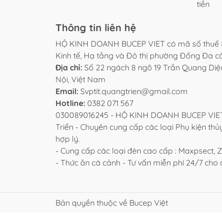
tiền
LƯU Ý KHI SỬ DỤNG
- Không vận hành khi khoang lọc chưa có n
Thông tin liên hệ
- Không cắm điện nếu nắp chưa đóng kín h
HỘ KINH DOANH BUCEP VIET có mã số thuế 
- Nên vệ sinh định kỳ phần lưới lọc và ngăn
Kinh tế, Hạ tầng và Đô thị phường Đống Đa 
Địa chỉ:
Số 22 ngách 8 ngõ 19 Trần Quang Di
BẢO QUẢN
Nội, Việt Nam
- Vệ sinh rotor và khoang lọc định kỳ để đ
Email:
Svptit.quangtrien@gmail.com
- Đặt thiết bị nơi khô ráo khi không sử dụng.
Hotline:
0382 071 567
- Tránh va đập mạnh vào thân lọc hoặc đư
030089016245 - HỘ KINH DOANH BUCEP VIET 
Triển - Chuyên cung cấp các loại Phụ kiện thủy
CAM KẾT BUCEP VIET
hợp lý.
- Cam kết sản phẩm mới, kiểm tra kỹ trước 
- Cung cấp các loại đèn cao cấp : Maxpsect, Zet
- Hỗ trợ tư vấn lựa chọn model phù hợp với 
- Thức ăn cá cảnh - Tư vấn miễn phí 24/7 ch
- Đóng gói cẩn thận, hạn chế va đập trong 
- Hỗ trợ đổi trả theo chính sách của sàn nế
Bản quyền thuộc về Bucep Việt