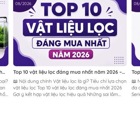
08/2026
08
h
Top 10 vật liệu lọc đáng mua nhất năm 2026 –
Top
Bí quyết giữ nước trong, hệ vi sinh khỏe và hồ
nhấ
📖 Nội dung chính Vật liệu lọc là gì? Tiêu chí lựa chọn
📖 Nội dun
cá luôn ổn định
dùn
uan
vật liệu lọc Top 10 vật liệu lọc đáng mua nhất 2026
đa 
phổ
Gợi ý kết hợp vật liệu lọc hiệu quả Những sai lầm
Seri
thường gặp Câu hỏi thường gặp Kết luận Một hệ
Max
thống lọc tốt không chỉ phụ thuộc vào chiếc máy
sán
lọc mà còn nằm ở vật liệu lọc bên trong. Dù bạn
hỏi thư
u
đang chơi hồ thủy sinh, hồ cá cảnh, hồ tép hay hồ
nhữ
ột
Koi mini, việc lựa chọn đúng vật liệu lọc sẽ giúp nước
sự 
cỏ
trong hơn, hạn chế rêu hại, giảm độc tố và tạo môi
phù