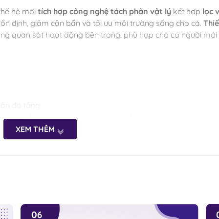
 thế hệ mới
tích hợp công nghệ tách phân vật lý
kết hợp
lọc v
ổn định, giảm cặn bẩn và tối ưu môi trường sống cho cá.
Thiế
ng quan sát hoạt động bên trong, phù hợp cho cả người mới 
hân đa tầng
á vàng, hồ nano, hồ nuôi cá nước ngọt
XEM THÊM
06