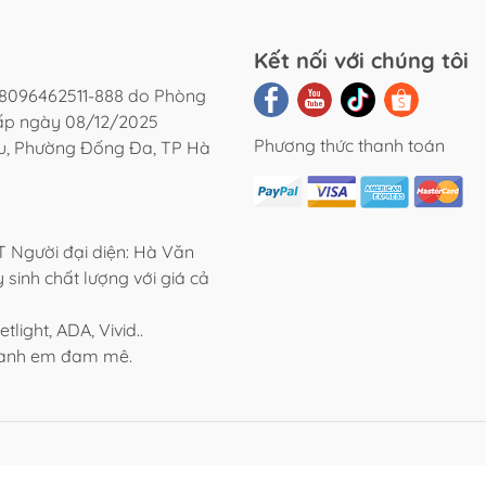
ước.
Kết nối với chúng tôi
oặc hệ thống chưa hoàn thiện.
8096462511-888 do Phòng
 chứa cặn để tránh giảm lưu lượng.
cấp ngày 08/12/2025
Phương thức thanh toán
ệu, Phường Đống Đa, TP Hà
ảm bảo lưu lượng ổn định.
ờng ống.
Người đại diện: Hà Văn
 sinh chất lượng với giá cả
khi giao hàng.
light, ADA, Vivid..
kích thước hồ.
o anh em đam mê.
quá trình vận chuyển.
u phát sinh lỗi từ nhà sản xuất hoặc vận chuyển.