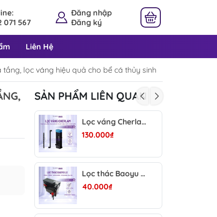
ine:
Đăng nhập
 071 567
Đăng ký
hẩm
Liên Hệ
 tầng, lọc váng hiệu quả cho bể cá thủy sinh
ẦNG,
SẢN PHẨM LIÊN QUAN
Lọc váng Cherlam 3W 300L/h - Hút váng mặt nước, tạo oxy bằng dàn phun mưa, vận hành siêu êm cho hồ thủy sinh
130.000₫
Lọc thác Baoyu LX 500/600 – Có tách phân, giàn mưa oxy, khoang vật liệu lớn cho bể cá thủy sinh
40.000₫