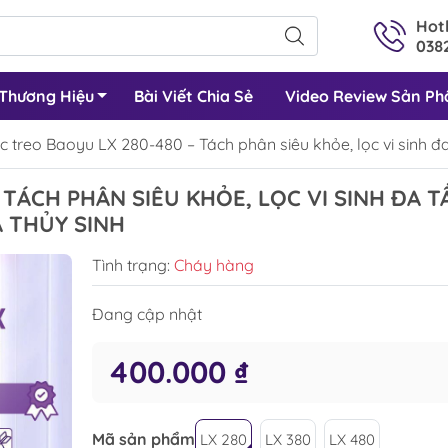
Hotl
0382
Thương Hiệu
Bài Viết Chia Sẻ
Video Review Sản P
c treo Baoyu LX 280-480 – Tách phân siêu khỏe, lọc vi sinh đa
TÁCH PHÂN SIÊU KHỎE, LỌC VI SINH ĐA T
Á THỦY SINH
Tình trạng:
Cháy hàng
Đang cập nhật
400.000 ₫
Mã sản phẩm
LX 280
LX 380
LX 480