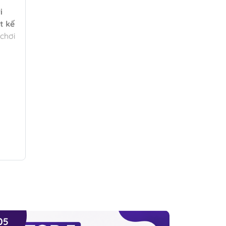
i
t kế
chơi
05
04