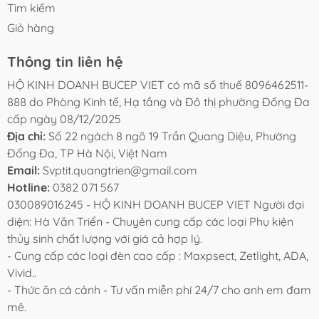
Tìm kiếm
Giỏ hàng
Thông tin liên hệ
HỘ KINH DOANH BUCEP VIET có mã số thuế 8096462511-
888 do Phòng Kinh tế, Hạ tầng và Đô thị phường Đống Đa
cấp ngày 08/12/2025
Địa chỉ:
Số 22 ngách 8 ngõ 19 Trần Quang Diệu, Phường
Đống Đa, TP Hà Nội, Việt Nam
Email:
Svptit.quangtrien@gmail.com
Hotline:
0382 071 567
030089016245 - HỘ KINH DOANH BUCEP VIET Người đại
diện: Hà Văn Triển - Chuyên cung cấp các loại Phụ kiện
thủy sinh chất lượng với giá cả hợp lý.
- Cung cấp các loại đèn cao cấp : Maxpsect, Zetlight, ADA,
Vivid..
- Thức ăn cá cảnh - Tư vấn miễn phí 24/7 cho anh em đam
mê.