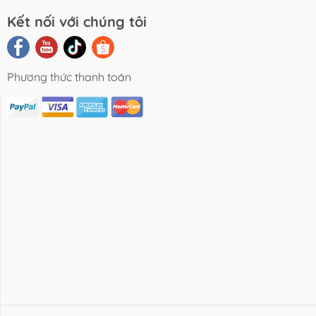
Kết nối với chúng tôi
Phương thức thanh toán
i Viết Chia
Video Review
Liên Hệ
Sẻ
Sản Phẩm