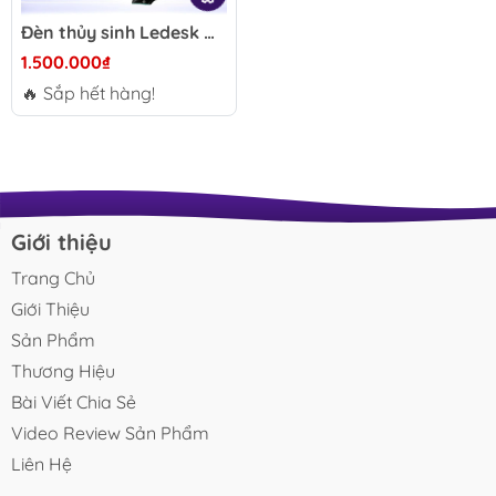
Đèn thủy sinh Ledesk WRGB 30W/50W/72W - Chỉnh app, ánh sáng chân thực, hiệu ứng sóng mạnh cho bể cá biotope
1.500.000₫
🔥 Sắp hết hàng!
Giới thiệu
Trang Chủ
Giới Thiệu
Sản Phẩm
Thương Hiệu
Bài Viết Chia Sẻ
Video Review Sản Phẩm
Liên Hệ