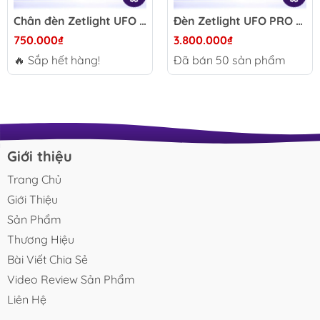
Chân đèn Zetlight UFO 8 Pro – 4 kiểu treo (A-B-C-D), chắc chắn, dễ lắp đặt
Đèn Zetlight UFO PRO MAX F8 - Đèn LED WRGB hồ thủy sinh, biotope, chỉnh app Horizon Aqua, hiệu ứng sóng đẹp
750.000₫
3.800.000₫
🔥 Sắp hết hàng!
Đã bán
50
sản phẩm
Giới thiệu
Trang Chủ
Giới Thiệu
Sản Phẩm
Thương Hiệu
Bài Viết Chia Sẻ
Video Review Sản Phẩm
Liên Hệ