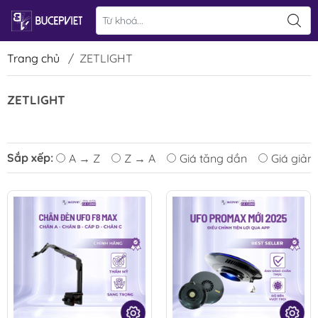
Trang chủ
/
ZETLIGHT
ZETLIGHT
Sắp xếp:
A → Z
Z → A
Giá tăng dần
Giá giảm