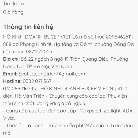
Tìm kiếm
Giỏ hàng
Thông tin liên hệ
HỘ KINH DOANH BUCEP VIET có mã số thuế 8096462511-
888 do Phòng Kinh tế, Hạ tầng và Đô thị phường Đống Đa
cấp ngày 08/12/2025
Địa chỉ:
Số 22 ngách 8 ngõ 19 Trần Quang Diệu, Phường
Đống Đa, TP Hà Nội, Việt Nam
Email:
Svptit.quangtrien@gmail.com
Hotline:
0382 071 567
030089016245 - HỘ KINH DOANH BUCEP VIET Người đại
diện: Hà Văn Triển - Chuyên cung cấp các loại Phụ kiện
thủy sinh chất lượng với giá cả hợp lý.
- Cung cấp các loại đèn cao cấp : Maxpsect, Zetlight, ADA,
Vivid..
- Thức ăn cá cảnh - Tư vấn miễn phí 24/7 cho anh em đam
mê.