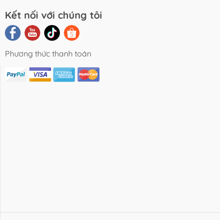
Kết nối với chúng tôi
Phương thức thanh toán
i Viết Chia
Video Review
Liên Hệ
Sẻ
Sản Phẩm