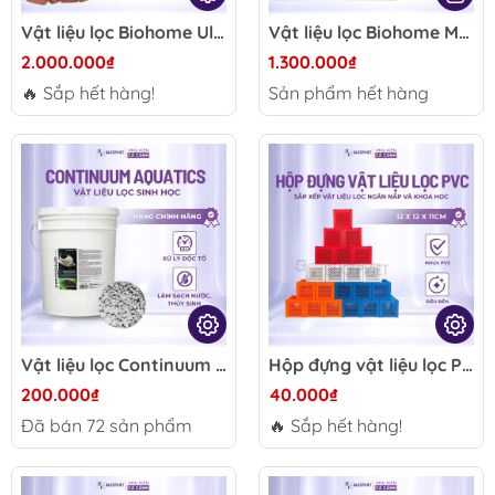
Vật liệu lọc Biohome Ultimate 2.5kg - Hỗ trợ xử lý Amoniac NO2 NO3, tăng hệ vi sinh cho hồ cá Koi
Vật liệu lọc Biohome Maxi 2.5kg
2.000.000₫
1.300.000₫
🔥 Sắp hết hàng!
Sản phẩm hết hàng
Vật liệu lọc Continuum Aquatics Bact-Rox 1L/5L - Hỗ trợ vi sinh, xử lý nước hồ cá biển thủy sinh
Hộp đựng vật liệu lọc PVC 12x12x11cm - Hộp chứa vật liệu lọc hồ cá, dễ sắp xếp, bền chắc, nhiều màu sắc
200.000₫
40.000₫
Đã bán
72
sản phẩm
🔥 Sắp hết hàng!