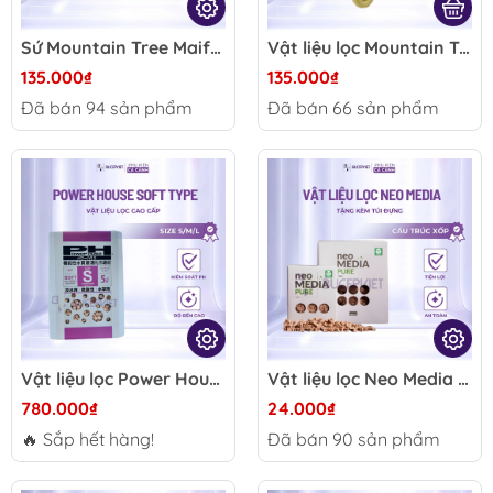
Sứ Mountain Tree Maifan Ring – Vật liệu lọc cao cấp, hỗ trợ giảm NO3 NH3, bổ sung khoáng cho hồ cá thủy sinh
Vật liệu lọc Mountain Tree Nitro Ring 1L - Khử NO2, nuôi vi sinh, ổn định nước hồ cá thủy sinh koi
135.000₫
135.000₫
Đã bán
94
sản phẩm
Đã bán
66
sản phẩm
Vật liệu lọc Power House Soft Type Size S/M/L - Nuôi vi sinh mạnh, hỗ trợ ổn định pH cho hồ cá thủy sinh
Vật liệu lọc Neo Media Pure/Soft 1L - Lưu trữ vi sinh hiệu quả, ổn định pH cho hồ cá thủy sinh, bể cá cảnh
780.000₫
24.000₫
🔥 Sắp hết hàng!
Đã bán
90
sản phẩm