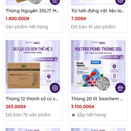
Thùng Nguyên 20LIT Matrix Pond cho bể thủy sinh
Túi lưới đựng vật liệu lọc – Dây kéo inox tiện lợi, dễ vệ sinh, nhiều kích thước cho bể cá thủy sinh, hồ cá cảnh
1.800.000₫
7.000₫
Sản phẩm hết hàng
Đã bán
41
sản phẩm
Thùng 12 thanh sứ củ sen Mountain Tree thế hệ 3 25x8cm - Vật liệu lọc hồ Koi, bể cá rồng, siêu bề mặt lưu trữ vi sinh
Thùng 20 lít Seachem Matrix Pond có tem Sicavi - Vật liệu lọc xử lý tạp chất, nuôi cấy vi sinh làm trong nước hồ cá koi thủy sinh
265.000₫
3.150.000₫
Đã bán
76
sản phẩm
🔥 Sắp hết hàng!