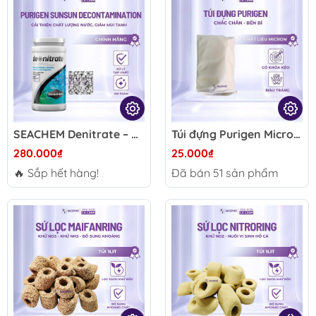
SEACHEM Denitrate – Vật liệu lọc khử Nitrate hiệu quả cho hồ cá biển, thủy sinh
Túi đựng Purigen Micron 15x10cm/20x15cm - Đựng Purigen, Zeolite, vật liệu lọc hạt nhỏ, khóa kéo chắc chắn
280.000₫
25.000₫
🔥 Sắp hết hàng!
Đã bán
51
sản phẩm