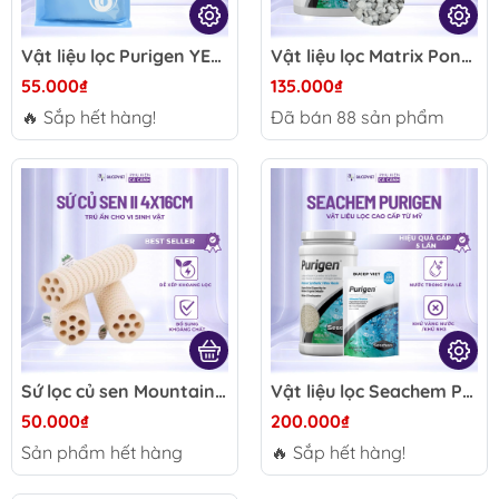
Vật liệu lọc Purigen YEE 200-600g - Làm trong nước, hấp thụ tạp chất, ổn định môi trường bể cá thủy sinh hiệu quả
Vật liệu lọc Matrix Pond Seachem hạt to - Lọc nước hiệu quả, nuôi cấy vi sinh xử lý tạp chất, chất gây hại cho bể cá tép thủy sinh
55.000₫
135.000₫
🔥 Sắp hết hàng!
Đã bán
88
sản phẩm
Sứ lọc củ sen Mountain Tree Lotus II 16x4cm - Vật liệu lọc hồ cá bổ sung khoáng, hỗ trợ ổn định nước và hệ vi sinh
Vật liệu lọc Seachem Purigen - Hỗ trợ làm trong nước, giảm màu vàng nước hồ cá biển thủy sinh
50.000₫
200.000₫
Sản phẩm hết hàng
🔥 Sắp hết hàng!