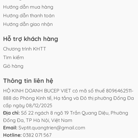
Hướng dẫn mua hàng
Hướng dẫn thanh toán
Hướng dẫn giao nhận
Hỗ trợ khách hàng
Chương trình KHTT
Tìm kiếm
Giỏ hàng
Thông tin liên hệ
HỘ KINH DOANH BUCEP VIET có mã số thuế 8096462511-
888 do Phòng Kinh tế, Hạ tầng và Đô thị phường Đống Đa
cấp ngày 08/12/2025
Địa chỉ:
Số 22 ngách 8 ngõ 19 Trần Quang Diệu, Phường
Đống Đa, TP Hà Nội, Việt Nam
Email:
Svptit.quangtrien@gmail.com
Hotline:
0382 071 567