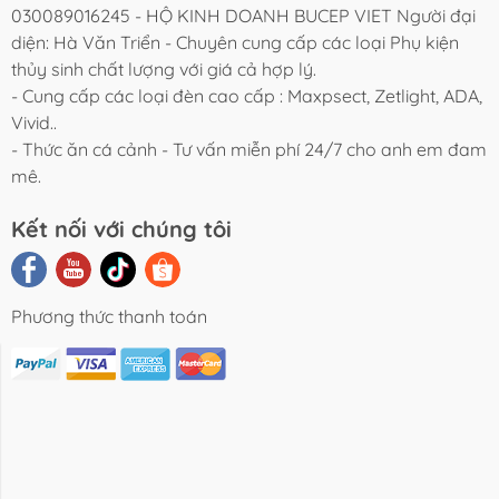
030089016245 - HỘ KINH DOANH BUCEP VIET Người đại
diện: Hà Văn Triển - Chuyên cung cấp các loại Phụ kiện
thủy sinh chất lượng với giá cả hợp lý.
- Cung cấp các loại đèn cao cấp : Maxpsect, Zetlight, ADA,
Vivid..
- Thức ăn cá cảnh - Tư vấn miễn phí 24/7 cho anh em đam
mê.
Kết nối với chúng tôi
Phương thức thanh toán
i Viết Chia
Video Review
Liên Hệ
Sẻ
Sản Phẩm