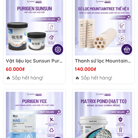
Vật liệu lọc Sunsun Purigen Decontamination 220ml/500ml - Hấp thụ tạp chất, làm trong nước hồ cá, hỗ trợ giảm NH3 NO2 NO3
Thanh sứ lọc Mountaintree thế hệ 2 8x25cm - Vật liệu lọc cao cấp, tăng vi sinh, bổ sung khoáng chất hồ cá thủy sinh
60.000₫
140.000₫
🔥 Sắp hết hàng!
🔥 Sắp hết hàng!