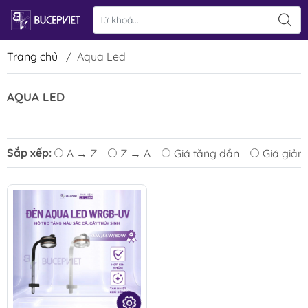
Trang chủ
/
Aqua Led
AQUA LED
Sắp xếp:
A → Z
Z → A
Giá tăng dần
Giá giảm