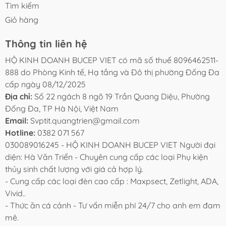
Tìm kiếm
Giỏ hàng
Thông tin liên hệ
HỘ KINH DOANH BUCEP VIET có mã số thuế 8096462511-
888 do Phòng Kinh tế, Hạ tầng và Đô thị phường Đống Đa
cấp ngày 08/12/2025
Địa chỉ:
Số 22 ngách 8 ngõ 19 Trần Quang Diệu, Phường
Đống Đa, TP Hà Nội, Việt Nam
Email:
Svptit.quangtrien@gmail.com
Hotline:
0382 071 567
030089016245 - HỘ KINH DOANH BUCEP VIET Người đại
diện: Hà Văn Triển - Chuyên cung cấp các loại Phụ kiện
thủy sinh chất lượng với giá cả hợp lý.
- Cung cấp các loại đèn cao cấp : Maxpsect, Zetlight, ADA,
Vivid..
- Thức ăn cá cảnh - Tư vấn miễn phí 24/7 cho anh em đam
mê.