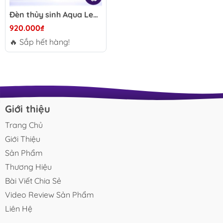
Đèn thủy sinh Aqua Led WRGB-UV 35W-80W - Quang phổ rộng, tăng màu cá cây, hiệu ứng Biotope tự nhiên
920.000₫
🔥 Sắp hết hàng!
Giới thiệu
Trang Chủ
Giới Thiệu
Sản Phẩm
Thương Hiệu
Bài Viết Chia Sẻ
Video Review Sản Phẩm
Liên Hệ