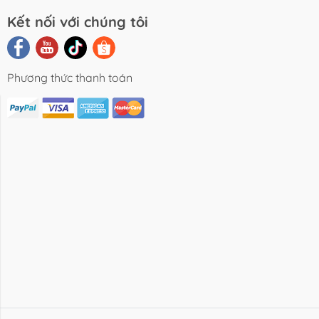
Kết nối với chúng tôi
Phương thức thanh toán
i Viết Chia
Video Review
Liên Hệ
Sẻ
Sản Phẩm