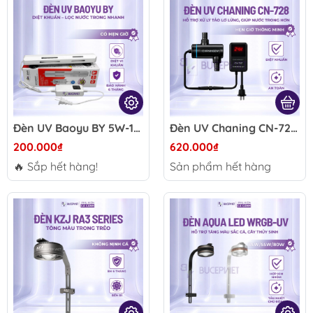
Đèn UV Baoyu BY 5W-11W có hẹn giờ - Hỗ trợ làm trong nước, giảm rêu tảo, dùng cho bể cá cảnh và hồ Koi
Đèn UV Chaning CN-728 – Đèn UV gắn ngoài lọc FI12/FI16/FI19, hẹn giờ thông minh, hỗ trợ xử lý tảo và làm trong nước
200.000₫
620.000₫
🔥 Sắp hết hàng!
Sản phẩm hết hàng