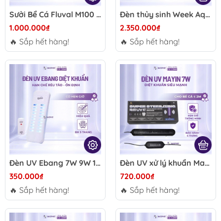
Sưởi Bể Cá Fluval M100 M200 M300
Đèn thủy sinh Week Aqua T140 Pro RGB+UVa 90W - Điều khiển App, quang phổ toàn diện, hỗ trợ lên màu cá, cây thủy sinh
1.000.000₫
2.350.000₫
🔥 Sắp hết hàng!
🔥 Sắp hết hàng!
Đèn UV Ebang 7W 9W 13W 15W 20W kèm hẹn giờ - Hỗ trợ xử lý rêu tảo, làm trong nước hồ cá cảnh thủy sinh
Đèn UV xử lý khuẩn Mayin 7W - Xử lý tảo, làm trong nước, cảm biến tự tắt an toàn cho hồ cá
350.000₫
720.000₫
🔥 Sắp hết hàng!
🔥 Sắp hết hàng!