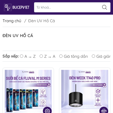
Trang chủ
/
Đèn UV Hồ Cá
ĐÈN UV HỒ CÁ
Sắp xếp:
A → Z
Z → A
Giá tăng dần
Giá giảm