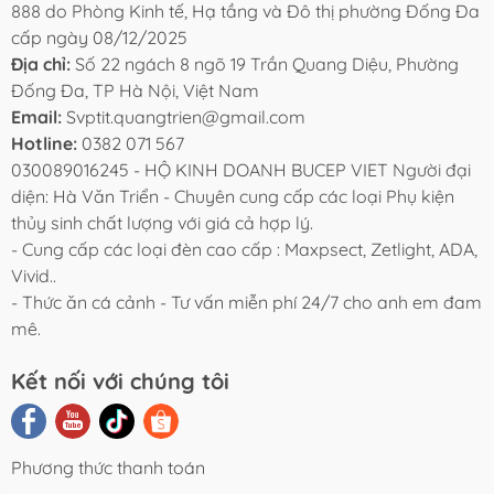
888 do Phòng Kinh tế, Hạ tầng và Đô thị phường Đống Đa
cấp ngày 08/12/2025
Địa chỉ:
Số 22 ngách 8 ngõ 19 Trần Quang Diệu, Phường
Đống Đa, TP Hà Nội, Việt Nam
Email:
Svptit.quangtrien@gmail.com
Hotline:
0382 071 567
030089016245 - HỘ KINH DOANH BUCEP VIET Người đại
diện: Hà Văn Triển - Chuyên cung cấp các loại Phụ kiện
thủy sinh chất lượng với giá cả hợp lý.
- Cung cấp các loại đèn cao cấp : Maxpsect, Zetlight, ADA,
Vivid..
- Thức ăn cá cảnh - Tư vấn miễn phí 24/7 cho anh em đam
mê.
Kết nối với chúng tôi
Phương thức thanh toán