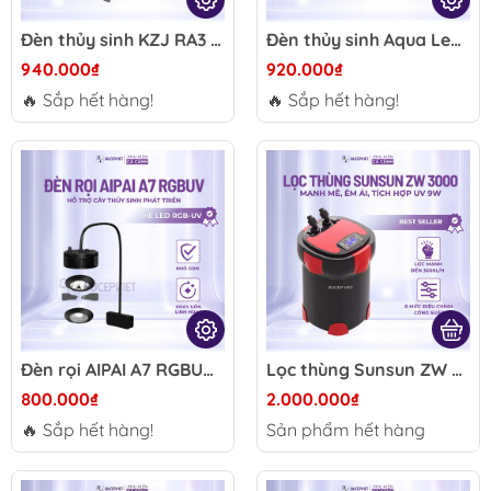
Đèn thủy sinh KZJ RA3 WRGBUV 30W-70W - Full spectrum cho màu chân thực, ánh sáng huyền ảo hồ Biotope
Đèn thủy sinh Aqua Led WRGB-UV 35W-80W - Quang phổ rộng, tăng màu cá cây, hiệu ứng Biotope tự nhiên
940.000₫
920.000₫
🔥 Sắp hết hàng!
🔥 Sắp hết hàng!
Đèn rọi AIPAI A7 RGBUV 60W-90W - Đèn LED hồ thủy sinh, bể cá cảnh, rọi sâu lên màu cá cây đẹp
Lọc thùng Sunsun ZW 3000 - Lọc UV chỉnh lưu lượng 1000–3000L/h, làm trong nước hồ thủy sinh cá cảnh
800.000₫
2.000.000₫
🔥 Sắp hết hàng!
Sản phẩm hết hàng