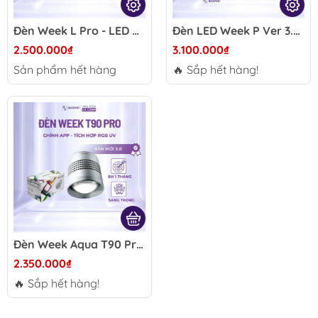
Đèn Week L Pro - LED RGB-UV cao cấp cho bể thủy sinh
Đèn LED Week P Ver 3.0 P60/P90/P120 - RGB UV chỉnh App điện thoại, hỗ trợ lên màu cây cá hồ thủy sinh
2.500.000₫
3.100.000₫
Sản phẩm hết hàng
🔥 Sắp hết hàng!
Đèn Week Aqua T90 Pro - Đèn LED WRGB UV cho bể thủy sinh, chỉnh app điện thoại, lên màu cây cá đẹp
2.350.000₫
🔥 Sắp hết hàng!