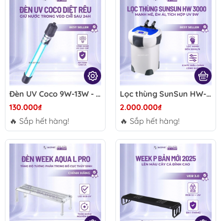
Đèn UV Coco 9W-13W - Hỗ trợ xử lý nước xanh, rêu tảo lơ lửng, cải thiện độ trong nước hồ cá Koi thủy sinh
Lọc thùng SunSun HW-3000 1200-3000L/h – Điều chỉnh 6 cấp công suất, tích hợp UV, lọc váng tự động, tiết kiệm điện
130.000₫
2.000.000₫
🔥 Sắp hết hàng!
🔥 Sắp hết hàng!