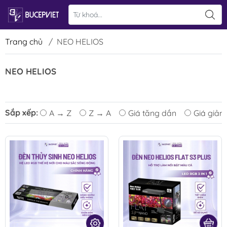
Trang chủ
/
NEO HELIOS
NEO HELIOS
Sắp xếp:
A → Z
Z → A
Giá tăng dần
Giá giảm