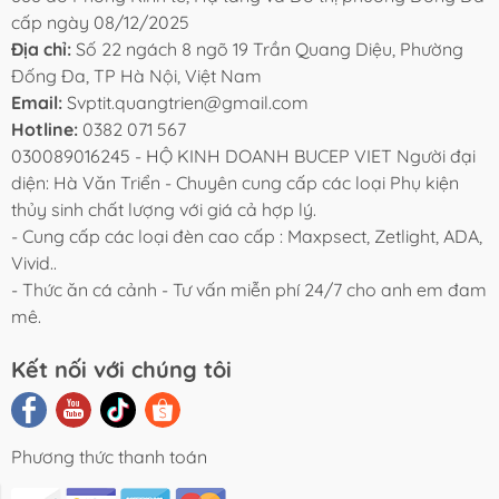
cấp ngày 08/12/2025
Địa chỉ:
Số 22 ngách 8 ngõ 19 Trần Quang Diệu, Phường
Đống Đa, TP Hà Nội, Việt Nam
Email:
Svptit.quangtrien@gmail.com
Hotline:
0382 071 567
030089016245 - HỘ KINH DOANH BUCEP VIET Người đại
diện: Hà Văn Triển - Chuyên cung cấp các loại Phụ kiện
thủy sinh chất lượng với giá cả hợp lý.
- Cung cấp các loại đèn cao cấp : Maxpsect, Zetlight, ADA,
Vivid..
- Thức ăn cá cảnh - Tư vấn miễn phí 24/7 cho anh em đam
mê.
Kết nối với chúng tôi
Phương thức thanh toán