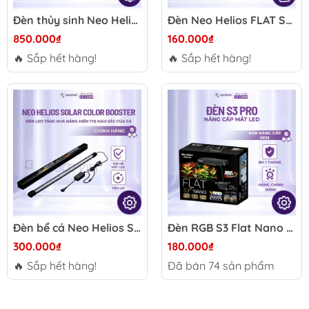
Đèn thủy sinh Neo Helios Flat XP Series
Đèn Neo Helios FLAT S3 Plus 13W - LED RGB 3 in 1, đỏ cá không đỏ nước, tiết kiệm điện năng cho hồ thủy sinh cá cảnh
850.000₫
160.000₫
🔥 Sắp hết hàng!
🔥 Sắp hết hàng!
Đèn bể cá Neo Helios Solar Color Booster 26–172cm – Tăng màu cá tự nhiên, đỏ cá không đỏ nước, ánh sáng trong cho cá cảnh
Đèn RGB S3 Flat Nano Pro 3 in 1 Neo Helios 8W 13W - Đánh màu cá cây, đỏ cá không đỏ nước, đèn thủy sinh nano
300.000₫
180.000₫
🔥 Sắp hết hàng!
Đã bán
74
sản phẩm