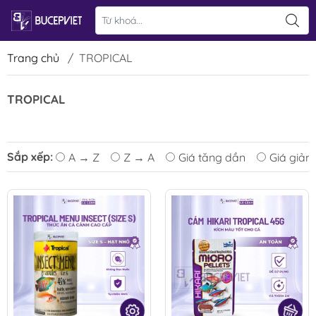
Trang chủ
/
TROPICAL
TROPICAL
Sắp xếp:
A → Z
Z → A
Giá tăng dần
Giá giảm