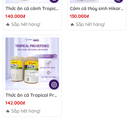
Thức ăn cá cảnh Tropical Insect Menu Granules Size S 100g/300g - Giàu protein côn trùng, hỗ trợ tăng trưởng và tiêu hóa cho cá cảnh
Cám cá thủy sinh Hikari Tropical Micro Pellets 45g - Tăng màu cá neon, hạt nổi chìm chậm, giàu dinh dưỡng
140.000₫
130.000₫
🔥 Sắp hết hàng!
🔥 Sắp hết hàng!
Thức ăn cá Tropical Pro Defence chiết 100g/300g/500g size S-M - Tăng size nhanh, tăng miễn dịch, hỗ trợ tiêu hóa với lợi khuẩn
142.000₫
🔥 Sắp hết hàng!