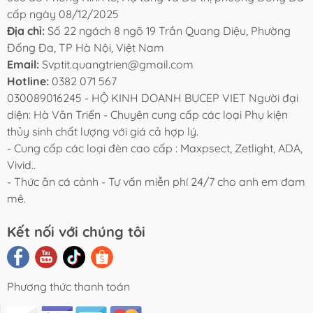
cấp ngày 08/12/2025
Địa chỉ:
Số 22 ngách 8 ngõ 19 Trần Quang Diệu, Phường
Đống Đa, TP Hà Nội, Việt Nam
Email:
Svptit.quangtrien@gmail.com
Hotline:
0382 071 567
030089016245 - HỘ KINH DOANH BUCEP VIET Người đại
diện: Hà Văn Triển - Chuyên cung cấp các loại Phụ kiện
thủy sinh chất lượng với giá cả hợp lý.
- Cung cấp các loại đèn cao cấp : Maxpsect, Zetlight, ADA,
Vivid..
- Thức ăn cá cảnh - Tư vấn miễn phí 24/7 cho anh em đam
mê.
Kết nối với chúng tôi
Phương thức thanh toán