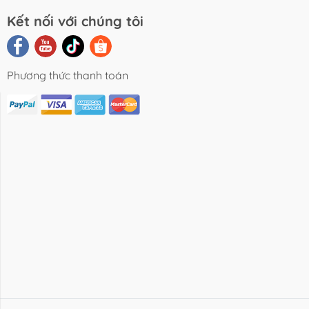
Kết nối với chúng tôi
Phương thức thanh toán
i Viết Chia
Video Review
Liên Hệ
Sẻ
Sản Phẩm