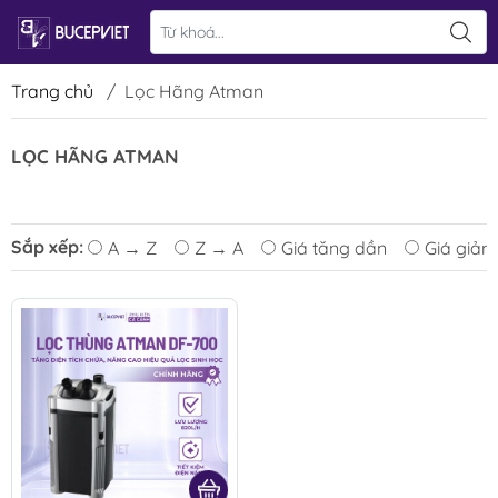
Trang chủ
/
Lọc Hãng Atman
LỌC HÃNG ATMAN
Sắp xếp:
A → Z
Z → A
Giá tăng dần
Giá giảm