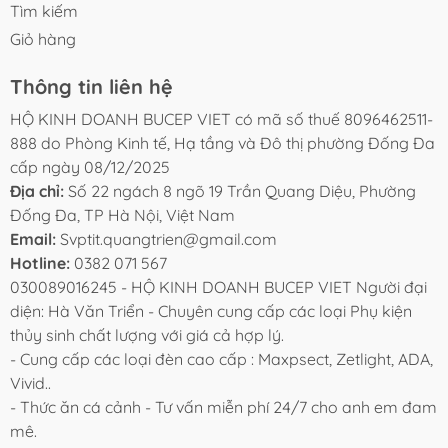
Tìm kiếm
Giỏ hàng
Thông tin liên hệ
HỘ KINH DOANH BUCEP VIET có mã số thuế 8096462511-
888 do Phòng Kinh tế, Hạ tầng và Đô thị phường Đống Đa
cấp ngày 08/12/2025
Địa chỉ:
Số 22 ngách 8 ngõ 19 Trần Quang Diệu, Phường
Đống Đa, TP Hà Nội, Việt Nam
Email:
Svptit.quangtrien@gmail.com
Hotline:
0382 071 567
030089016245 - HỘ KINH DOANH BUCEP VIET Người đại
diện: Hà Văn Triển - Chuyên cung cấp các loại Phụ kiện
thủy sinh chất lượng với giá cả hợp lý.
- Cung cấp các loại đèn cao cấp : Maxpsect, Zetlight, ADA,
Vivid..
- Thức ăn cá cảnh - Tư vấn miễn phí 24/7 cho anh em đam
mê.