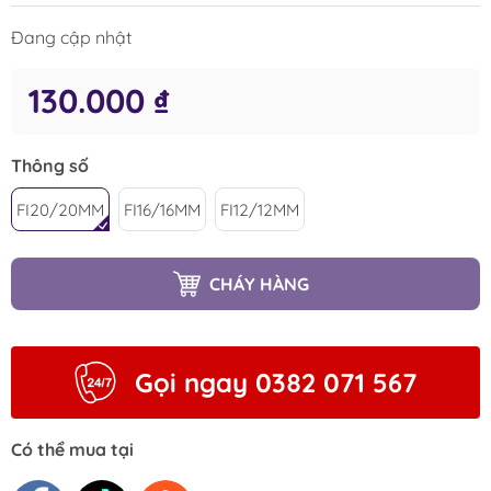
Đang cập nhật
130.000 ₫
Thông số
FI20/20MM
FI16/16MM
FI12/12MM
CHÁY HÀNG
Gọi ngay 0382 071 567
Có thể mua tại