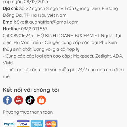
cấp ngày 08/12/2025
Địa chỉ:
Số 22 ngách 8 ngõ 19 Trần Quang Diệu, Phường
Đống Đa, TP Hà Nội, Việt Nam
Email:
Svptit.quangtrien@gmail.com
Hotline:
0382 071 567
030089016245 - HỘ KINH DOANH BUCEP VIET Người đại
diện: Hà Văn Triển - Chuyên cung cấp các loại Phụ kiện
thủy sinh chất lượng với giá cả hợp lý.
- Cung cấp các loại đèn cao cấp : Maxpsect, Zetlight, ADA,
Vivid..
- Thức ăn cá cảnh - Tư vấn miễn phí 24/7 cho anh em đam
mê.
Kết nối với chúng tôi
Phương thức thanh toán
i Viết Chia
Video Review
Liên Hệ