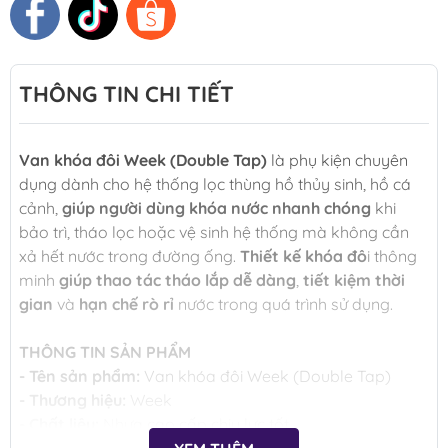
THÔNG TIN CHI TIẾT
Van khóa đôi Week (Double Tap)
là phụ kiện chuyên
dụng dành cho hệ thống lọc thùng hồ thủy sinh, hồ cá
cảnh,
giúp người dùng khóa nước nhanh chóng
khi
bảo trì, tháo lọc hoặc vệ sinh hệ thống mà không cần
xả hết nước trong đường ống.
Thiết kế khóa đô
i thông
minh
giúp thao tác tháo lắp dễ dàng
,
tiết kiệm thời
gian
và
hạn chế rò rỉ
nước trong quá trình sử dụng.
THÔNG TIN SẢN PHẨM
- Tên sản phẩm:
Van khóa đôi Week (Double Tap)
- Thương hiệu:
Week
- Chất liệu:
Nhựa cao cấp chịu lực tốt