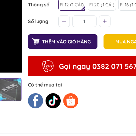
Thông số
FI 12 (1 CÁI)
FI 20 (1 CÁI)
FI 16 (1
Số lượng
THÊM VÀO GIỎ HÀNG
MUA NG
Gọi ngay 0382 071 56
Có thể mua tại