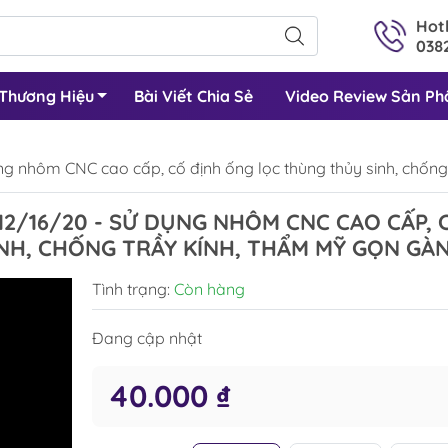
Hotl
0382
Thương Hiệu
Bài Viết Chia Sẻ
Video Review Sản P
ng nhôm CNC cao cấp, cố định ống lọc thùng thủy sinh, chốn
12/16/20 - SỬ DỤNG NHÔM CNC CAO CẤP, 
NH, CHỐNG TRẦY KÍNH, THẨM MỸ GỌN GÀ
Tình trạng:
Còn hàng
Đang cập nhật
40.000 ₫