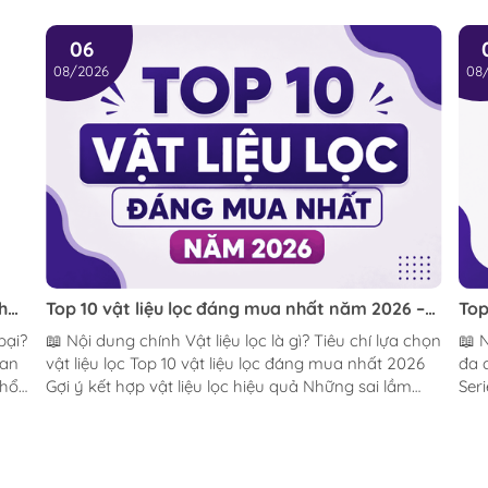
h dày 8-15mm
nh dày 8-15mm
06
08/2026
08
 lọc thùng.
ho hồ thủy sinh.
ế nước chảy ra ngoài thành hồ.
nh.
 dụng lâu dài.
í khi cần thiết.
ến trên thị trường.
h
Top 10 vật liệu lọc đáng mua nhất năm 2026 –
Top
Bí quyết giữ nước trong, hệ vi sinh khỏe và hồ
nhấ
📖 Nội dung chính Vật liệu lọc là gì? Tiêu chí lựa chọn
📖 Nội dun
đường kính ống đang sử dụng.
cá luôn ổn định
dùn
uan
vật liệu lọc Top 10 vật liệu lọc đáng mua nhất 2026
đa 
phổ
Gợi ý kết hợp vật liệu lọc hiệu quả Những sai lầm
Seri
thường gặp Câu hỏi thường gặp Kết luận Một hệ
Max
thống lọc tốt không chỉ phụ thuộc vào chiếc máy
sán
lọc mà còn nằm ở vật liệu lọc bên trong. Dù bạn
hỏi thư
lên kính hồ.
u
đang chơi hồ thủy sinh, hồ cá cảnh, hồ tép hay hồ
nhữ