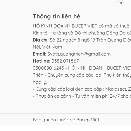
tiền
Thông tin liên hệ
HỘ KINH DOANH BUCEP VIET có mã số thuế 
Kinh tế, Hạ tầng và Đô thị phường Đống Đa 
Địa chỉ:
Số 22 ngách 8 ngõ 19 Trần Quang Di
Nội, Việt Nam
Email:
Svptit.quangtrien@gmail.com
Hotline:
0382 071 567
030089016245 - HỘ KINH DOANH BUCEP VIET 
Triển - Chuyên cung cấp các loại Phụ kiện thủy
hợp lý.
- Cung cấp các loại đèn cao cấp : Maxpsect, Zet
- Thức ăn cá cảnh - Tư vấn miễn phí 24/7 ch
Bản quyền thuộc về Bucep Việt