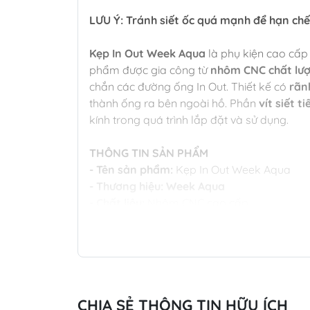
LƯU Ý: Tránh siết ốc quá mạnh để hạn chế
Kẹp In Out Week Aqua
là phụ kiện cao cấp 
phẩm được gia công từ
nhôm CNC chất lư
chắn các đường ống In Out. Thiết kế có
rãn
thành ống ra bên ngoài hồ. Phần
vít siết 
kính trong quá trình lắp đặt và sử dụng.
THÔNG TIN SẢN PHẨM
- Tên sản phẩm:
Kẹp In Out Week Aqua
- Thương hiệu: Week Aqua
- Chất liệu:
Nhôm CNC cao cấp
- Màu sắc
: Kim loại anodized
- Công dụng:
Cố định ống In Out cho hệ thố
- Logo:
Khắc logo Week Aqua trên thân s
PHÂN LOẠI
CHIA SẺ THÔNG TIN HỮU ÍCH
- Fi12:
Dùng cho ống fi10-fi12, phù hợp kín