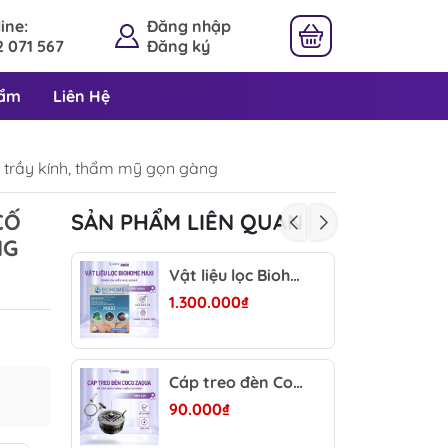
ine:
Đăng nhập
 071 567
Đăng ký
hẩm
Liên Hệ
g trầy kính, thẩm mỹ gọn gàng
CỐ
SẢN PHẨM LIÊN QUAN
NG
Vật liệu lọc Biohome Maxi 2.5kg
1.300.000₫
Cáp treo đèn Coco Zaqua - Hỗ trợ treo đèn hồ cá, chỉnh độ cao linh hoạt, ánh sáng đều bể thủy sinh
90.000₫