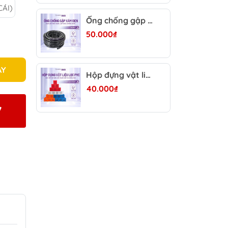
 CÁI)
Ống chống gập màu xám đen FI16 dài 1m-3m - Dây dẫn nước lọc thùng chống gập, bền dẻo cho hồ cá thủy sinh
50.000₫
AY
Hộp đựng vật liệu lọc PVC 12x12x11cm - Hộp chứa vật liệu lọc hồ cá, dễ sắp xếp, bền chắc, nhiều màu sắc
40.000₫
7