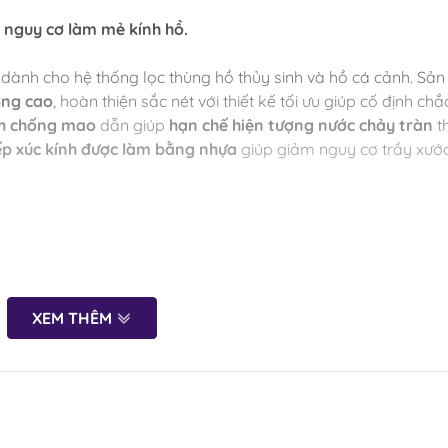
 nguy cơ làm mẻ kính hồ.
dành cho hệ thống lọc thùng hồ thủy sinh và hồ cá cảnh. Sản
ợng cao
, hoàn thiện sắc nét với thiết kế tối ưu giúp cố định chắ
h chống mao
dẫn giúp
hạn chế hiện tượng nước chảy tràn
t
tiếp xúc kính được làm bằng nhựa
giúp giảm nguy cơ trầy xướ
XEM THÊM
ng lọc thùng
ản phẩm
h dày 5-10mm