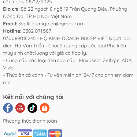
cấp ngày 08/12/2025
Địa chỉ:
Số 22 ngách 8 ngõ 19 Trần Quang Diệu, Phường
Đống Đa, TP Hà Nội, Việt Nam
Email:
Svptit.quangtrien@gmail.com
Hotline:
0382 071 567
030089016245 - HỘ KINH DOANH BUCEP VIET Người đại
diện: Hà Văn Triển - Chuyên cung cấp các loại Phụ kiện
thủy sinh chất lượng với giá cả hợp lý.
- Cung cấp các loại đèn cao cấp : Maxpsect, Zetlight, ADA,
Vivid..
- Thức ăn cá cảnh - Tư vấn miễn phí 24/7 cho anh em đam
mê.
Kết nối với chúng tôi
Phương thức thanh toán
i Viết Chia
Video Review
Liên Hệ