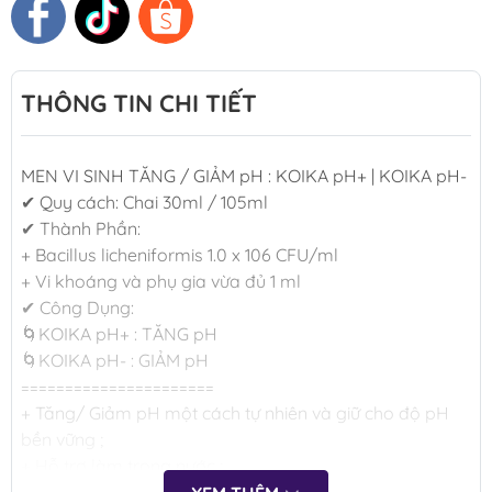
THÔNG TIN CHI TIẾT
MEN VI SINH TĂNG / GIẢM pH : KOIKA pH+ | KOIKA pH-
✔ Quy cách: Chai 30ml / 105ml
✔ Thành Phần:
+ Bacillus licheniformis 1.0 x 106 CFU/ml
+ Vi khoáng và phụ gia vừa đủ 1 ml
✔ Công Dụng:
🌀KOIKA pH+ : TĂNG pH
🌀KOIKA pH- : GIẢM pH
======================
+ Tăng/ Giảm pH một cách tự nhiên và giữ cho độ pH
bền vững ;
+ Hỗ trợ làm trong nước ;