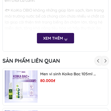
em chơi cá cảnh.
🐟 KoiKa OBIO không những giúp làm sạch, làm trong
môi trường nước bể cá chúng còn chứa nhiều vi chất có
lợi giúp cải thiện tình trạng biếng ăn chậm lớn, tăng hệ
miễn dịch, tăng khả năng tiêu hóa và hấp thụ thức ăn
để đạt được tốc độ tăng trưởng tối đa.
XEM THÊM
🐠Tìm hiểu thêm về các dòng sản phẩm men vi sinh
Koika: "Ưu Điểm Của Dòng Men Vi Sinh KoiKa OBIO
2023?
SẢN PHẨM LIÊN QUAN
CTY TNHH Khoa Học Công Nghệ Liên Hiệp Phát
(Koika) xin gửi đến các đối tác đại lý cửa hàng, các
Men vi sinh Koika Bac 105ml - Hỗ trợ hệ tiêu hóa cá cảnh, tăng miễn dịch, hỗ trợ cá và tép phát triển khỏe mạnh
đồng ngư đam mê bộ môn C.á cảnh & Thủy sinh 1 sản
80.000₫
phẩm Vi sinh đột phá 4in1 “Koika OBIO” là sự kết hợp
của bộ 4 sản phẩm đã quá quen thuộc trên thị trường:
Vi sinh PSB, BAC+, Clear & Em Pefect.
- “KoiKa OBIO” chứa các chủng loại vi sinh cao cấp giúp