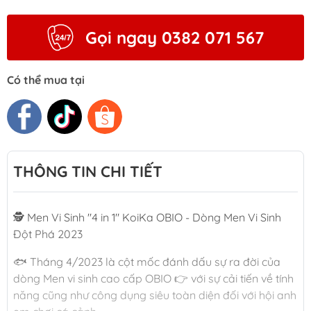
Gọi ngay 0382 071 567
Có thể mua tại
THÔNG TIN CHI TIẾT
🕵 Men Vi Sinh "4 in 1" KoiKa OBIO - Dòng Men Vi Sinh
Đột Phá 2023
🐟 Tháng 4/2023 là cột mốc đánh dấu sự ra đời của
dòng Men vi sinh cao cấp OBIO 👉 với sự cải tiến về tính
năng cũng như công dụng siêu toàn diện đối với hội anh