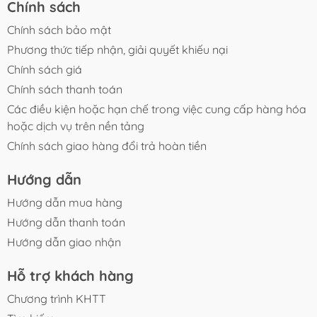
Chính sách
rồi cho ăn.
Chính sách bảo mật
- Sử dụng trực tiếp vào bể nuôi hoặc hệ thống lọc.
Phương thức tiếp nhận, giải quyết khiếu nại
Chính sách giá
Chính sách thanh toán
Các điều kiện hoặc hạn chế trong việc cung cấp hàng hóa
hoặc dịch vụ trên nền tảng
Chính sách giao hàng đổi trả hoàn tiền
Hướng dẫn
Hướng dẫn mua hàng
Hướng dẫn thanh toán
Hướng dẫn giao nhận
Hỗ trợ khách hàng
Chương trình KHTT