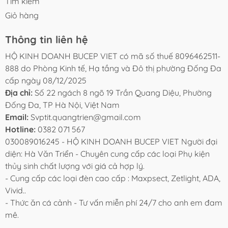
Tìm kiếm
Giỏ hàng
Thông tin liên hệ
HỘ KINH DOANH BUCEP VIET có mã số thuế 8096462511-
888 do Phòng Kinh tế, Hạ tầng và Đô thị phường Đống Đa
cấp ngày 08/12/2025
Địa chỉ:
Số 22 ngách 8 ngõ 19 Trần Quang Diệu, Phường
Đống Đa, TP Hà Nội, Việt Nam
Email:
Svptit.quangtrien@gmail.com
Hotline:
0382 071 567
030089016245 - HỘ KINH DOANH BUCEP VIET Người đại
diện: Hà Văn Triển - Chuyên cung cấp các loại Phụ kiện
thủy sinh chất lượng với giá cả hợp lý.
- Cung cấp các loại đèn cao cấp : Maxpsect, Zetlight, ADA,
Vivid..
- Thức ăn cá cảnh - Tư vấn miễn phí 24/7 cho anh em đam
mê.