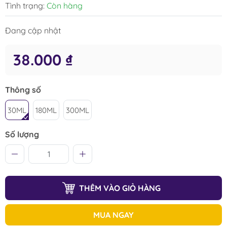
Tình trạng:
Còn hàng
Đang cập nhật
38.000 ₫
Thông số
30ML
180ML
300ML
Số lượng
THÊM VÀO GIỎ HÀNG
MUA NGAY