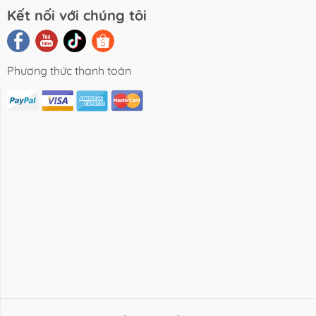
Kết nối với chúng tôi
Phương thức thanh toán
i Viết Chia
Video Review
Liên Hệ
Sẻ
Sản Phẩm