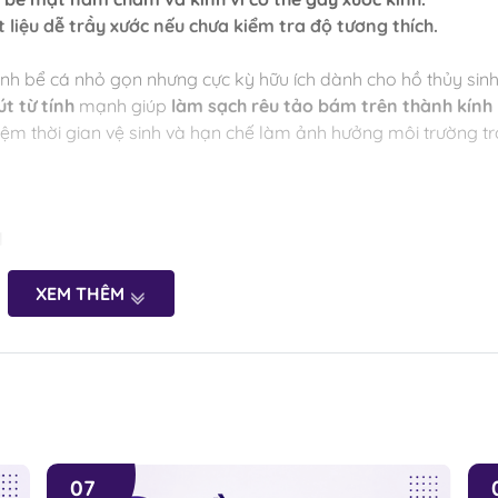
 liệu dễ trầy xước nếu chưa kiểm tra độ tương thích.
sinh bể cá nhỏ gọn nhưng cực kỳ hữu ích dành cho hồ thủy sinh
út từ tính
mạnh giúp
làm sạch rêu tảo bám trên thành kính
kiệm thời gian vệ sinh và hạn chế làm ảnh hưởng môi trường t
l
tính
XEM THÊM
 kính
p, bể bán cạn
 bám trên thành kính nhanh chóng.
07