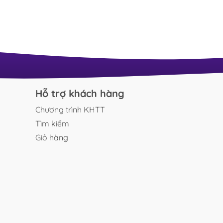
ng ổn định...
làm nổi bật m
cục và mang lạ
Hỗ trợ khách hàng
Chương trình KHTT
Tìm kiếm
Giỏ hàng