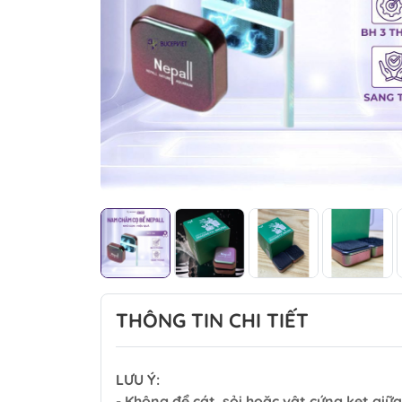
THÔNG TIN CHI TIẾT
LƯU Ý:
- Không để cát, sỏi hoặc vật cứng kẹt giữ