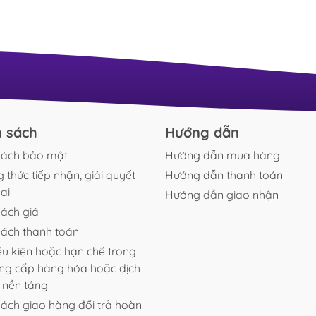
sang
xanh mướt như thảo nguyên thu nhỏ, dòng nước
trườ
luân chuyển nhẹ...
 gói.
i kích thước hồ.
quá trình vận chuyển.
 phát sinh lỗi từ nhà sản xuất hoặc vận chuyển.
 trong suốt quá trình sử dụng.
h sách
Hướng dẫn
sách bảo mật
Hướng dẫn mua hàng
 thức tiếp nhận, giải quyết
Hướng dẫn thanh toán
ại
Hướng dẫn giao nhận
sách giá
sách thanh toán
ều kiện hoặc hạn chế trong
ung cấp hàng hóa hoặc dịch
n nền tảng
sách giao hàng đổi trả hoàn