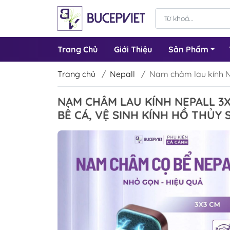
Trang Chủ
Giới Thiệu
Sản Phẩm
Trang chủ
/
Nepall
/
Nam châm lau kính Nep
NAM CHÂM LAU KÍNH NEPALL 3
BỂ CÁ, VỆ SINH KÍNH HỒ THỦY S