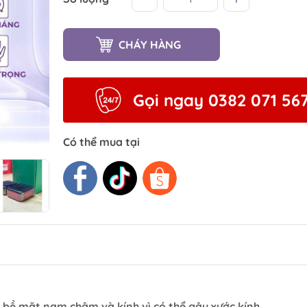
CHÁY HÀNG
Gọi ngay 0382 071 56
Có thể mua tại
a bề mặt nam châm và kính vì có thể gây xước kính.