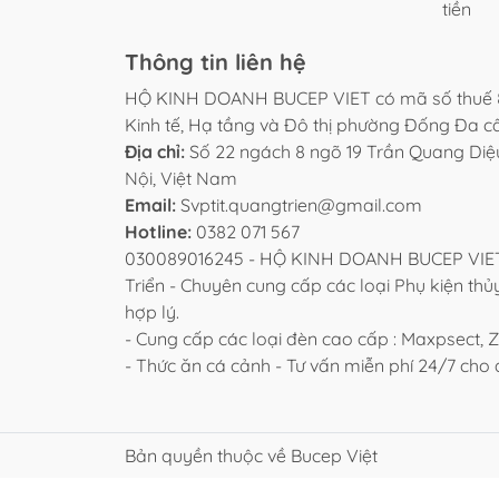
tiền
Thông tin liên hệ
HỘ KINH DOANH BUCEP VIET có mã số thuế 
Kinh tế, Hạ tầng và Đô thị phường Đống Đa 
Địa chỉ:
Số 22 ngách 8 ngõ 19 Trần Quang Di
Nội, Việt Nam
Email:
Svptit.quangtrien@gmail.com
Hotline:
0382 071 567
030089016245 - HỘ KINH DOANH BUCEP VIET 
Triển - Chuyên cung cấp các loại Phụ kiện thủy
hợp lý.
- Cung cấp các loại đèn cao cấp : Maxpsect, Zet
- Thức ăn cá cảnh - Tư vấn miễn phí 24/7 ch
Bản quyền thuộc về Bucep Việt