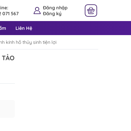
ine:
Đăng nhập
 071 567
Đăng ký
hẩm
Liên Hệ
 kính hồ thủy sinh tiện lợi
 TẢO