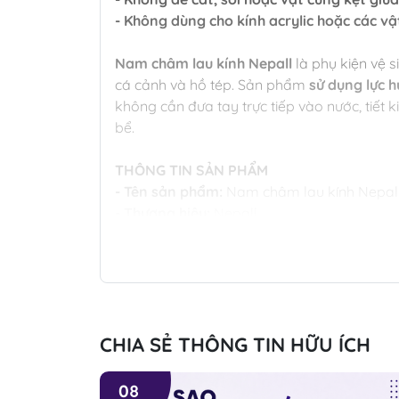
- Không dùng cho kính acrylic hoặc các vật
Nam châm lau kính Nepall
là phụ kiện vệ 
cá cảnh và hồ tép. Sản phẩm
sử dụng lực h
không cần đưa tay trực tiếp vào nước, tiết 
bể.
THÔNG TIN SẢN PHẨM
- Tên sản phẩm:
Nam châm lau kính Nepal
- Thương hiệu:
Nepall
- Chất liệu:
Nhựa ABS kết hợp nam châm từ 
- Kích thước:
3 x 3 x 3 cm
- Cấu tạo:
2 phần nam châm trong và ngoài
- Phù hợp độ dày kính:
5 – 8 mm
- Ứng dụng:
Hồ thủy sinh, hồ cá cảnh, hồ té
CHIA SẺ THÔNG TIN HỮU ÍCH
LỢI ÍCH VÀ CÔNG DỤNG
- Làm sạch rêu xanh, tảo nâu và các mảng
08