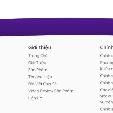
nhưng chỉ sau vài ngày, nước trong hồ chuyển 
đục mờ như nước vo gạo, ngả vàng u ám...
CAM KẾT BUCEP VIET
- Sản phẩm được kiểm tra kỹ trước khi đóng
- Hỗ trợ tư vấn lựa chọn phụ kiện phù hợp vớ
- Đóng gói cẩn thận hạn chế hư hỏng trong 
- Hỗ trợ đổi trả theo chính sách của sàn khi
- Tư vấn kỹ thuật chăm sóc và vệ sinh hồ cá
Giới thiệu
Chín
Trang Chủ
Chính 
Giới Thiệu
Phương
khiếu n
Sản Phẩm
Chính 
Thương Hiệu
Chính 
Bài Viết Chia Sẻ
Các đi
Video Review Sản Phẩm
việc c
Liên Hệ
vụ trê
Chính 