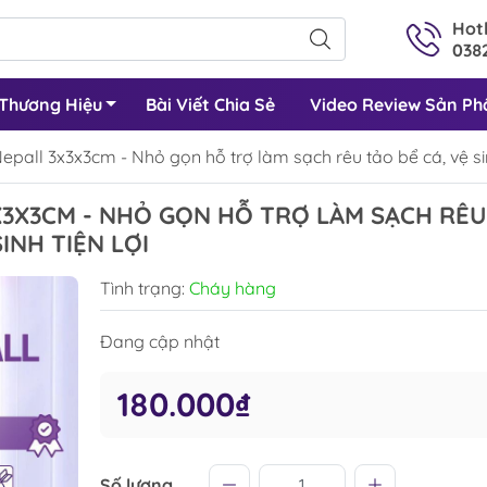
Hotl
0382
Thương Hiệu
Bài Viết Chia Sẻ
Video Review Sản P
all 3x3x3cm - Nhỏ gọn hỗ trợ làm sạch rêu tảo bể cá, vệ sinh
X3X3CM - NHỎ GỌN HỖ TRỢ LÀM SẠCH RÊU
INH TIỆN LỢI
Tình trạng:
Cháy hàng
Đang cập nhật
180.000₫
Số lượng