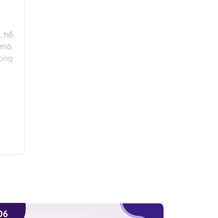
, hồ
mà
rong
06
05