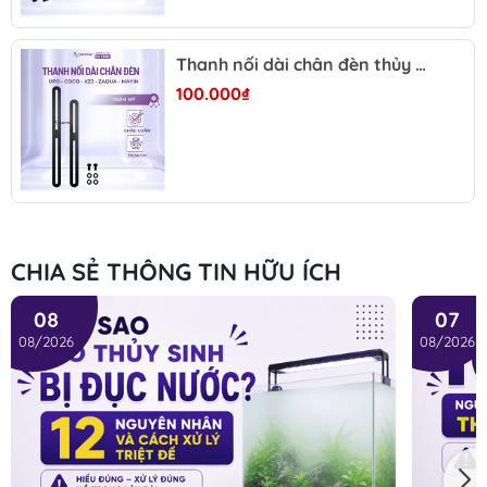
PHÂN LOẠI
9W
Thanh nối dài chân đèn thủy sinh UFO Coco A60 KZJ Mayin 37cm/60cm – Tăng phủ sáng, giảm tối góc cho đèn rọi hồ cá
- Kích thước:
20 x 1.7cm
100.000₫
- Phù hợp bể dài khoảng
60-90cm
11W
- Kích thước:
26 x 1.7cm
- Phù hợp bể dài khoảng
90-150cm
13W
- Kích thước:
26 x 3cm
- Phù hợp bể dài khoảng
150-250cm
CHIA SẺ THÔNG TIN HỮU ÍCH
LỢI ÍCH VÀ CÔNG DỤNG
08
07
- Hỗ trợ xử lý nước xanh do tảo lơ lửng.
08/2026
08/2026
- Hỗ trợ cải thiện độ trong của nước hồ cá.
- Hỗ trợ giảm mật độ vi sinh vật không mong muốn
trong nước.
- Hỗ trợ duy trì môi trường nước sạch và ổn định hơn.
- Phù hợp sử dụng cho hồ cá Koi, hồ cá cảnh và hồ thủy