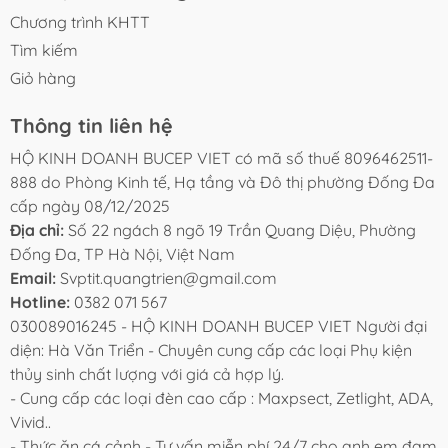
Chương trình KHTT
Tìm kiếm
Giỏ hàng
Thông tin liên hệ
HỘ KINH DOANH BUCEP VIET có mã số thuế 8096462511-
888 do Phòng Kinh tế, Hạ tầng và Đô thị phường Đống Đa
cấp ngày 08/12/2025
Địa chỉ:
Số 22 ngách 8 ngõ 19 Trần Quang Diệu, Phường
Đống Đa, TP Hà Nội, Việt Nam
Email:
Svptit.quangtrien@gmail.com
Hotline:
0382 071 567
030089016245 - HỘ KINH DOANH BUCEP VIET Người đại
diện: Hà Văn Triển - Chuyên cung cấp các loại Phụ kiện
thủy sinh chất lượng với giá cả hợp lý.
- Cung cấp các loại đèn cao cấp : Maxpsect, Zetlight, ADA,
Vivid..
- Thức ăn cá cảnh - Tư vấn miễn phí 24/7 cho anh em đam