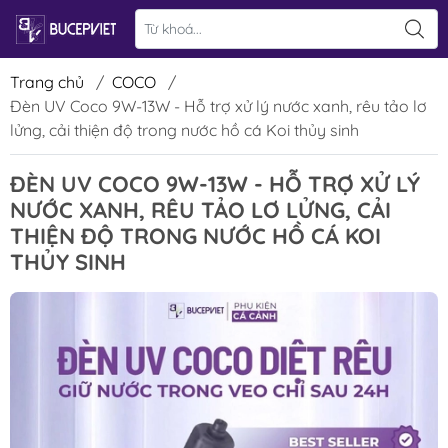
Trang chủ
/
COCO
/
Đèn UV Coco 9W-13W - Hỗ trợ xử lý nước xanh, rêu tảo lơ
lửng, cải thiện độ trong nước hồ cá Koi thủy sinh
ĐÈN UV COCO 9W-13W - HỖ TRỢ XỬ LÝ
NƯỚC XANH, RÊU TẢO LƠ LỬNG, CẢI
THIỆN ĐỘ TRONG NƯỚC HỒ CÁ KOI
THỦY SINH