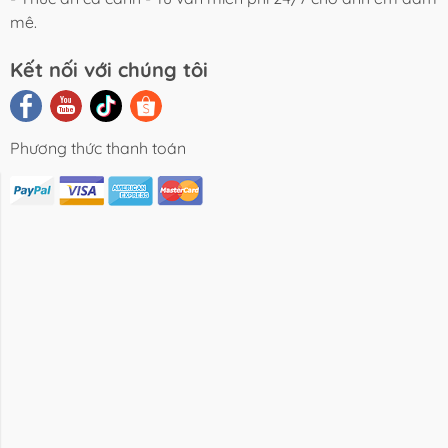
mê.
Kết nối với chúng tôi
Phương thức thanh toán
i Viết Chia
Video Review
Liên Hệ
Sẻ
Sản Phẩm