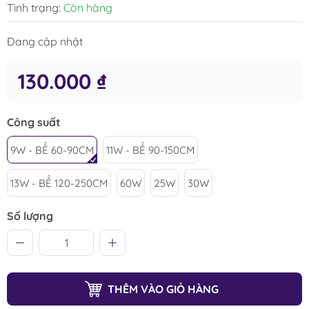
Tình trạng:
Còn hàng
Đang cập nhật
130.000 ₫
Công suất
9W - BỂ 60-90CM
11W - BỂ 90-150CM
13W - BỂ 120-250CM
60W
25W
30W
Số lượng
THÊM VÀO GIỎ HÀNG