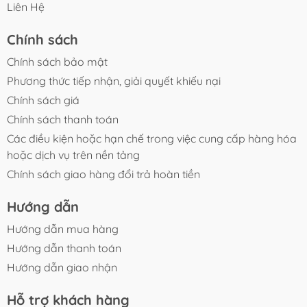
Liên Hệ
CAM KẾT BUCEP VIET
Chính sách
- Sản phẩm được kiểm tra kỹ trước khi giao hàng.
- Đóng gói cẩn thận hạn chế hư hỏng trong quá trình
Chính sách bảo mật
vận chuyển.
Phương thức tiếp nhận, giải quyết khiếu nại
- Hỗ trợ tư vấn lựa chọn công suất phù hợp với kích
Chính sách giá
thước hồ.
Chính sách thanh toán
- Hỗ trợ đổi trả theo chính sách của sàn nếu phát sinh
lỗi từ nhà sản xuất hoặc vận chuyển.
Các điều kiện hoặc hạn chế trong việc cung cấp hàng hóa
hoặc dịch vụ trên nền tảng
Chính sách giao hàng đổi trả hoàn tiền
Hướng dẫn
Hướng dẫn mua hàng
Hướng dẫn thanh toán
Hướng dẫn giao nhận
Hỗ trợ khách hàng