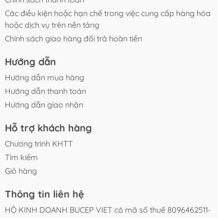
- Đóng gói cẩn thận, hạn chế va đập khi vận chuyển.
- Hỗ trợ tư vấn lựa chọn công suất phù hợp với kích
Các điều kiện hoặc hạn chế trong việc cung cấp hàng hóa
thước hồ.
hoặc dịch vụ trên nền tảng
- Hỗ trợ đổi trả theo chính sách của sàn nếu phát sinh
Chính sách giao hàng đổi trả hoàn tiền
lỗi từ nhà sản xuất.
- Bảo hành chính hãng 6 tháng theo chính sách của
Hướng dẫn
shop.
Hướng dẫn mua hàng
Hướng dẫn thanh toán
Hướng dẫn giao nhận
Hỗ trợ khách hàng
Chương trình KHTT
Tìm kiếm
Giỏ hàng
Thông tin liên hệ
HỘ KINH DOANH BUCEP VIET có mã số thuế 8096462511-