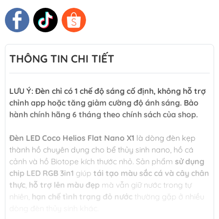
THÔNG TIN CHI TIẾT
LƯU Ý: Đèn chỉ có 1 chế độ sáng cố định, không hỗ trợ
chỉnh app hoặc tăng giảm cường độ ánh sáng. Bảo
hành chính hãng 6 tháng theo chính sách của shop.
Đèn LED Coco Helios Flat Nano X1
là dòng đèn kẹp
thành hồ chuyên dụng cho bể thủy sinh nano, hồ cá
cảnh và hồ Biotope kích thước nhỏ. Sản phẩm
sử dụng
chip LED RGB 3in1
giúp
tái tạo màu sắc cá và cây chân
thực
,
hỗ trợ lên màu đẹp
mà vẫn giữ nước trong tự
nhiên,
hạn chế tình trạng đỏ nước
thường gặp ở nhiều
dòng đèn thủy sinh khác.