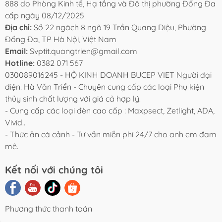
888 do Phòng Kinh tế, Hạ tầng và Đô thị phường Đống Đa
cấp ngày 08/12/2025
Địa chỉ:
Số 22 ngách 8 ngõ 19 Trần Quang Diệu, Phường
Đống Đa, TP Hà Nội, Việt Nam
Email:
Svptit.quangtrien@gmail.com
Hotline:
0382 071 567
030089016245 - HỘ KINH DOANH BUCEP VIET Người đại
diện: Hà Văn Triển - Chuyên cung cấp các loại Phụ kiện
thủy sinh chất lượng với giá cả hợp lý.
- Cung cấp các loại đèn cao cấp : Maxpsect, Zetlight, ADA,
Vivid..
- Thức ăn cá cảnh - Tư vấn miễn phí 24/7 cho anh em đam
mê.
Kết nối với chúng tôi
Phương thức thanh toán