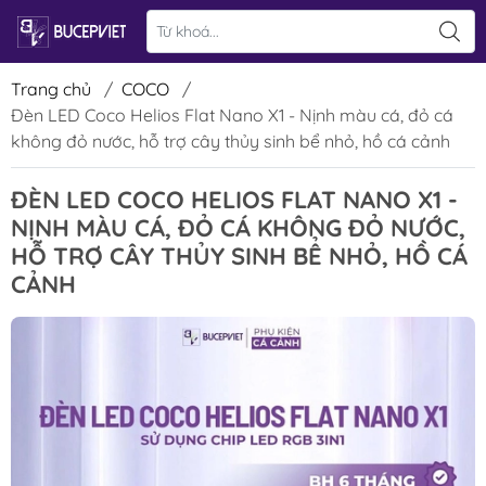
Trang chủ
/
COCO
/
Đèn LED Coco Helios Flat Nano X1 - Nịnh màu cá, đỏ cá
không đỏ nước, hỗ trợ cây thủy sinh bể nhỏ, hồ cá cảnh
ĐÈN LED COCO HELIOS FLAT NANO X1 -
NỊNH MÀU CÁ, ĐỎ CÁ KHÔNG ĐỎ NƯỚC,
HỖ TRỢ CÂY THỦY SINH BỂ NHỎ, HỒ CÁ
CẢNH