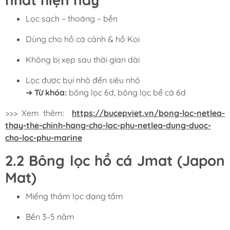
Lọc sạch – thoáng – bền
Dùng cho hồ cá cảnh & hồ Koi
Không bị xẹp sau thời gian dài
Lọc được bụi nhỏ đến siêu nhỏ
➜
Từ khóa:
bông lọc 6d, bông lọc bể cá 6d
>>> Xem thêm:
https://bucepviet.vn/bong-loc-netlea-
thay-the-chinh-hang-cho-loc-phu-netlea-dung-duoc-
cho-loc-phu-marine
2.2 Bông lọc hồ cá Jmat (Japon
Mat)
Miếng thảm lọc dạng tấm
Bền 3–5 năm