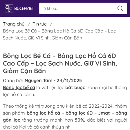
Trang chủ
/
Tin tức
/
Bông Lọc Bể Cá – Bông Lọc Hồ Cá 6D Cao Cấp – Lọc
Sạch Nước, Giữ Vi Sinh, Giảm Cặn Bẩn
Bông Lọc Bể Cá – Bông Lọc Hồ Cá 6D
Cao Cấp – Lọc Sạch Nước, Giữ Vi Sinh,
Giảm Cặn Bẩn
Đăng bởi:
Nguyen Tam - 24/11/2025
Bông lọc bể cá
là vật liệu lọc
bắt buộc
trong mọi hệ thống
lọc hồ cá cảnh.
Theo thống kê thị trường phụ kiện bể cá 2022–2024, nhóm
sản phẩm
bông lọc hồ cá – bông lọc 6D – Jmat – bông
gòn lọc
tăng trưởng mạnh hơn
50%
, đặc biệt với người
chơi cá Koi và cá cảnh thủy sinh.