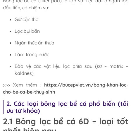
Bông lọc bể cá (filter pad) là lớp vật liệu đặt ở ngăn lọc
đầu tiên, có nhiệm vụ:
Giữ cặn thô
Lọc bụi bẩn
Ngăn thức ăn thừa
Làm trong nước
Bảo vệ các vật liệu lọc phía sau (sứ – matrix –
kaldnes)
>>> Xem thêm :
https://bucepviet.vn/bong-khan-loc-
cho-be-ca-be-thuy-sinh
2. Các loại bông lọc bể cá phổ biến (tối
ưu từ khóa)
2.1 Bông lọc bể cá 6D – loại tốt
nhất hiện nay