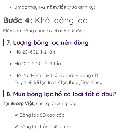
Jmat: thay
1–2 năm/lần
(rửa định kỳ)
Bước 4:
Khởi động lọc
Kiểm tra dòng chảy có bị nghẹt không.
7. Lượng bông lọc nên dùng
Hồ 20–60L: 1–2 tấm
Hồ 100–200L: 2–4 tấm
Hồ Koi 1–5m³: 3–8 tấm Jmat + bông 6D
Tùy thiết kế lọc tràn / lọc thác / lọc thùng.
8. Mua bông lọc hồ cá loại tốt ở đâu?
Tại
Bucep Việt
, chúng tôi cung cấp:
✔ Bông lọc 6D cao cấp
✔ Bông lọc trắng siêu mịn