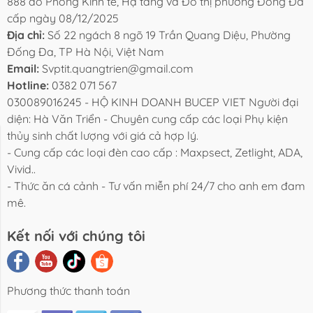
888 do Phòng Kinh tế, Hạ tầng và Đô thị phường Đống Đa
cấp ngày 08/12/2025
Địa chỉ:
Số 22 ngách 8 ngõ 19 Trần Quang Diệu, Phường
Đống Đa, TP Hà Nội, Việt Nam
Email:
Svptit.quangtrien@gmail.com
Hotline:
0382 071 567
030089016245 - HỘ KINH DOANH BUCEP VIET Người đại
diện: Hà Văn Triển - Chuyên cung cấp các loại Phụ kiện
thủy sinh chất lượng với giá cả hợp lý.
i Viết Chia
Video Review
Liên Hệ
- Cung cấp các loại đèn cao cấp : Maxpsect, Zetlight, ADA,
Sẻ
Sản Phẩm
Vivid..
- Thức ăn cá cảnh - Tư vấn miễn phí 24/7 cho anh em đam
mê.
Kết nối với chúng tôi
Phương thức thanh toán