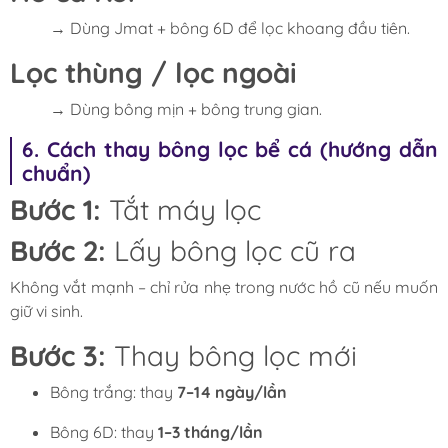
→ Dùng Jmat + bông 6D để lọc khoang đầu tiên.
Lọc thùng / lọc ngoài
→ Dùng bông mịn + bông trung gian.
6. Cách thay bông lọc bể cá (hướng dẫn
chuẩn)
Bước 1:
Tắt máy lọc
Bước 2:
Lấy bông lọc cũ ra
Không vắt mạnh – chỉ rửa nhẹ trong nước hồ cũ nếu muốn
giữ vi sinh.
Bước 3:
Thay bông lọc mới
Bông trắng: thay
7–14 ngày/lần
Bông 6D: thay
1–3 tháng/lần