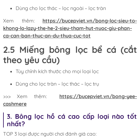
Dùng cho lọc thác – lọc ngoài – lọc tràn
Xem thêm:
https://bucepviet.vn/bong-loc-sieu-to-
khong-lo-lazy-the-he-2-sieu-tham-hut-nuoc-giu-phan-
ca-can-ban-thuc-an-du-thua-cuc-tot
2.5 Miếng bông lọc bể cá (cắt
theo yêu cầu)
Tùy chỉnh kích thước cho mọi loại lọc
Dùng cho lọc tràn – lọc thác – lọc trụ
>>> Xem thêm:
https://bucepviet.vn/bong-yee-
cashmere
3. Bông lọc hồ cá cao cấp loại nào tốt
nhất?
TOP 3 loại được người chơi đánh giá cao: