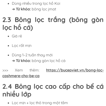
Dùng nhiều trong lọc hồ Koi
➜
Từ khóa:
bông lọc jmat
2.3 Bông lọc trắng (bông gòn
lọc hồ cá)
Giá rẻ
Lọc rất mịn
Dùng 1–2 tuần thay mới
➜
Từ khóa:
bông gòn lọc hồ cá
>>> Xem thêm:
https://bucepviet.vn/bong-loc-
cashmere-cho-be-ca
2.4 Bông lọc cao cấp cho bể cá
nhiều lớp
Lọc mịn + lọc thô trong một tấm