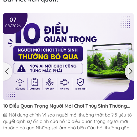
07
08/2026
10 Điều Quan Trọng Người Mới Chơi Thủy Sinh Thường
Bỏ Qua (90% Ai Mới Chơi Cũng Từng Mắc Phải)
📖 Nội dung chính Vì sao người mới thường thất bại? 5 yếu tố
quyết định sự ổn định của hồ 10 điều quan trọng người mới
thường bỏ qua Những sai lầm phổ biến Câu hỏi thường gặp
(FAQ) Kết luận Hồ thủy sinh xanh khỏe, bố cục đẹp Nguồn: