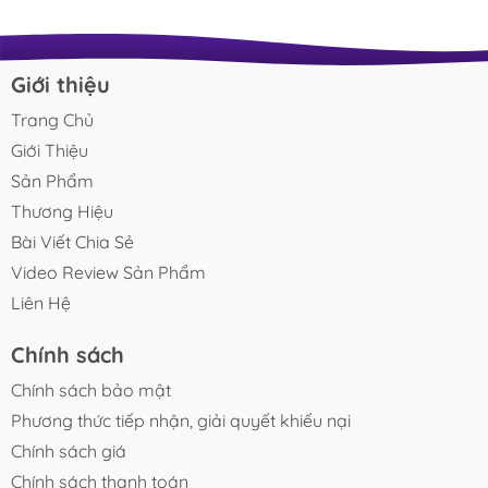
BucepViet Đằng sau những hồ thủy sinh bị bỏ rơi sau vài
tháng Bước chân vào thế giới thủy sinh, hầu hết chúng ta đều
bắt đầu với một viễn cảnh vô cùng thơ mộng: một chiếc bể
kính trong trẻo đặt ở góc phòng, thảm cỏ xanh mướt như
Giới thiệu
thảo nguyên thu nhỏ, dòng nước luân chuyển nhẹ...
Trang Chủ
Giới Thiệu
Sản Phẩm
Thương Hiệu
Bài Viết Chia Sẻ
Video Review Sản Phẩm
Liên Hệ
Chính sách
Chính sách bảo mật
Phương thức tiếp nhận, giải quyết khiếu nại
Chính sách giá
Chính sách thanh toán