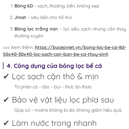
Bông 6D
– sạch, thoáng, bền, không xẹp
Jmat
– siêu bền cho hồ Koi
Bông lọc trắng mịn
– lọc siêu sạch nhưng cần thay
thường xuyên
>>> Xem thêm:
https://bucepviet.vn/bong-loc-be-ca-8d-
50x40-30x40-loc-sach-can-ban-be-ca-thuy-sinh
4. Công dụng của bông lọc bể cá
✔ Lọc sạch cặn thô & mịn
Từ phân cá – tảo – bụi – thức ăn thừa.
✔ Bảo vệ vật liệu lọc phía sau
Giúp sứ – matrix không bị dơ, không giảm hiệu quả.
✔ Làm nước trong nhanh