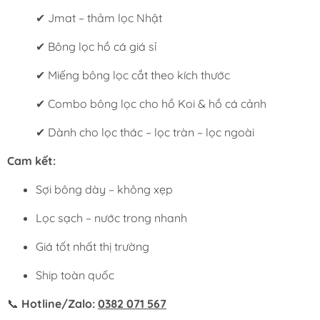
✔ Jmat – thảm lọc Nhật
✔ Bông lọc hồ cá giá sỉ
✔ Miếng bông lọc cắt theo kích thước
✔ Combo bông lọc cho hồ Koi & hồ cá cảnh
✔ Dành cho lọc thác – lọc tràn – lọc ngoài
Cam kết:
Sợi bông dày – không xẹp
Lọc sạch – nước trong nhanh
Giá tốt nhất thị trường
Ship toàn quốc
📞
Hotline/Zalo:
0382 071 567