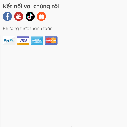
Kết nối với chúng tôi
Phương thức thanh toán
i Viết Chia
Video Review
Liên Hệ
Sẻ
Sản Phẩm