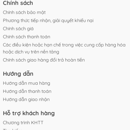
Chính sách
- Sản phẩm được kiểm tra kỹ trước khi giao hàng.
- Đóng gói cẩn thận, hạn chế rò rỉ khi vận chuyển.
Chính sách bảo mật
- Hỗ trợ tư vấn liều lượng phù hợp với từng loại hồ cá và
Phương thức tiếp nhận, giải quyết khiếu nại
thể tích nước.
Chính sách giá
- Hỗ trợ đổi trả theo chính sách của sàn nếu phát sinh
Chính sách thanh toán
lỗi từ nhà sản xuất hoặc vận chuyển.
Các điều kiện hoặc hạn chế trong việc cung cấp hàng hóa
hoặc dịch vụ trên nền tảng
Chính sách giao hàng đổi trả hoàn tiền
Hướng dẫn
Hướng dẫn mua hàng
Hướng dẫn thanh toán
Hướng dẫn giao nhận
Hỗ trợ khách hàng
Chương trình KHTT