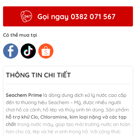
Gọi ngay 0382 071 567
Có thể mua tại
THÔNG TIN CHI TIẾT
Seachem Prime
là dòng dung dịch xử lý nước cao cấp
đến từ thương hiệu Seachem – Mỹ, được nhiều người
chơi hồ cá cảnh, hồ tép và thủy sinh tin dùng. Sản phẩm
hỗ trợ khử Clo, Chloramine, kim loại nặng và các tạp
chất
trong nước máy, giúp tạo môi trường nước an toàn
hơn cho cá, tép và hệ vi sinh trong hồ. Với công thức