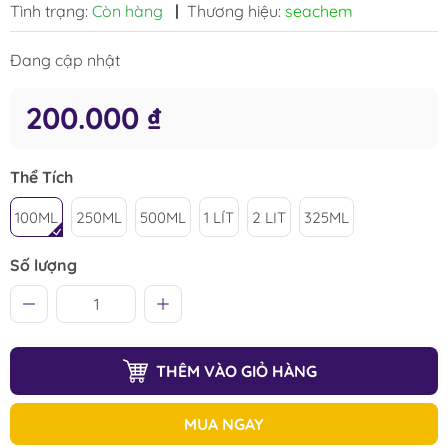
Tình trạng:
Còn hàng
|
Thương hiệu:
seachem
Đang cập nhật
200.000 ₫
Thể Tích
100ML
250ML
500ML
1 LÍT
2 LIT
325ML
Số lượng
THÊM VÀO GIỎ HÀNG
MUA NGAY