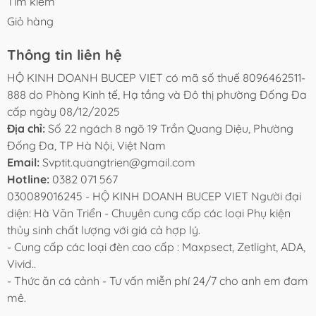
Tìm kiếm
Giỏ hàng
Thông tin liên hệ
HỘ KINH DOANH BUCEP VIET có mã số thuế 8096462511-
888 do Phòng Kinh tế, Hạ tầng và Đô thị phường Đống Đa
cấp ngày 08/12/2025
Địa chỉ:
Số 22 ngách 8 ngõ 19 Trần Quang Diệu, Phường
Đống Đa, TP Hà Nội, Việt Nam
Email:
Svptit.quangtrien@gmail.com
Hotline:
0382 071 567
030089016245 - HỘ KINH DOANH BUCEP VIET Người đại
diện: Hà Văn Triển - Chuyên cung cấp các loại Phụ kiện
thủy sinh chất lượng với giá cả hợp lý.
- Cung cấp các loại đèn cao cấp : Maxpsect, Zetlight, ADA,
Vivid..
- Thức ăn cá cảnh - Tư vấn miễn phí 24/7 cho anh em đam
mê.