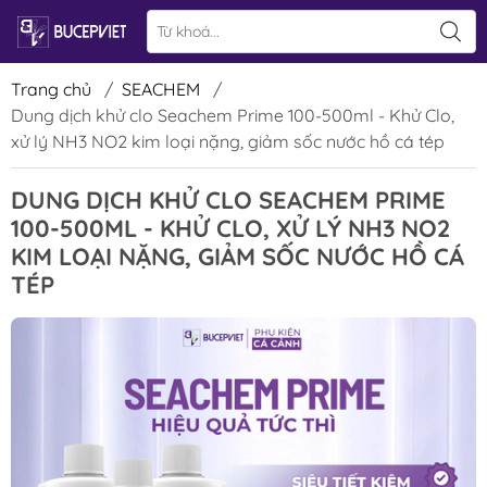
Trang chủ
/
SEACHEM
/
Dung dịch khử clo Seachem Prime 100-500ml - Khử Clo,
xử lý NH3 NO2 kim loại nặng, giảm sốc nước hồ cá tép
DUNG DỊCH KHỬ CLO SEACHEM PRIME
100-500ML - KHỬ CLO, XỬ LÝ NH3 NO2
KIM LOẠI NẶNG, GIẢM SỐC NƯỚC HỒ CÁ
TÉP