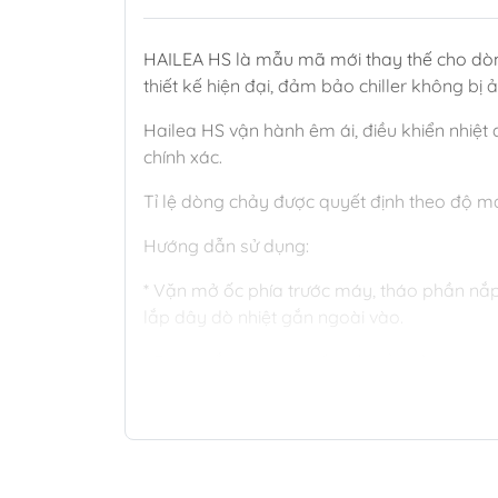
HAILEA HS là mẫu mã mới thay thế cho dòn
thiết kế hiện đại, đảm bảo chiller không b
Hailea HS vận hành êm ái, điều khiển nhiệt
chính xác.
Tỉ lệ dòng chảy được quyết định theo độ 
Hướng dẫn sử dụng:
* Vặn mở ốc phía trước máy, tháo phần nắp
lắp dây dò nhiệt gắn ngoài vào.
* Đóng nắp máy lại, cố định đầu cảm ứng v
* Mặc định, con số hiển thị trên màn hình ch
là phần đầu dò nhiệt gắn ngoài đã bị hỏng
* Để thiết lập nhiệt độ monġ muốn, nhấn gi