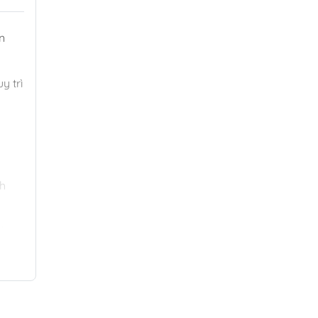
n
y trì
nh
h.
 P2
hoặc