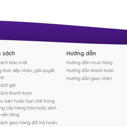
hủy
Purigen Video mở hộp và đánh giá thực tế Ghé
yêu
BucepViet để xem trực tiếp sản phẩm Kết luận Nếu
viề
cá,
đã chơi thủy sinh hoặc cá cảnh lâu năm, chắc hẳn
Khô
iệm
bạn từng nghe đến Seachem Purigen – một trong
khỏ
những vật liệu lọc cao cấp nổi tiếng của Seachem
kiểu
nhờ khả năng làm trong nước nhanh,...
h sách
Hướng dẫn
sách bảo mật
Hướng dẫn mua hàng
 thức tiếp nhận, giải quyết
Hướng dẫn thanh toán
ại
Hướng dẫn giao nhận
sách giá
sách thanh toán
ều kiện hoặc hạn chế trong
ung cấp hàng hóa hoặc dịch
n nền tảng
sách giao hàng đổi trả hoàn