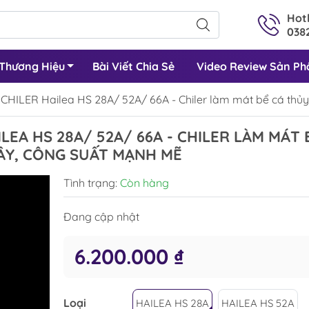
Hotl
0382
Thương Hiệu
Bài Viết Chia Sẻ
Video Review Sản P
HILER Hailea HS 28A/ 52A/ 66A - Chiler làm mát bể cá thủy
LEA HS 28A/ 52A/ 66A - CHILER LÀM MÁT 
CÂY, CÔNG SUẤT MẠNH MẼ
Tình trạng:
Còn hàng
Đang cập nhật
6.200.000 ₫
Loại
HAILEA HS 28A
HAILEA HS 52A