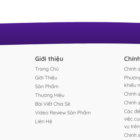
quyết định vẻ đẹp và sự phát triển của một hồ t
sinh. Một chiếc đèn phù hợp không chỉ giúp cây
quang hợp tốt mà còn làm nổi bật màu sắc của 
tăng chiều sâu cho bố cục và mang lại trải ngh
ngắm hồ trọn vẹn hơn. Nếu...
Giới thiệu
Chín
Trang Chủ
Chính 
Giới Thiệu
Phương
khiếu n
Sản Phẩm
Chính 
Thương Hiệu
Chính 
Bài Viết Chia Sẻ
Các đi
Video Review Sản Phẩm
việc c
Liên Hệ
vụ trê
Chính 