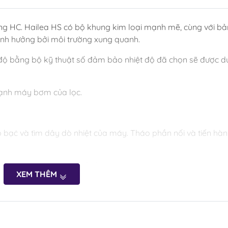
g HC. Hailea HS có bộ khung kim loại mạnh mẽ, cùng với bả
ị ảnh hưởng bởi môi trường xung quanh.
 độ bằng bộ kỹ thuật số đảm bảo nhiệt độ đã chọn sẽ được du
mạnh máy bơm của lọc.
 bạċ và tìm dây dò nhiệt của máy. Tháo phần nối và tiến hà
ào trong bể. Bật công tắc bên hông máy và quan sát màn hìn
XEM THÊM
ính là nhiệt độ hiện tại của nước (nếu màn hình hiển thị P1 hoặc
)
ữ nút SET đến khi màn hình hiển thị nhấp nháy…. Nhấn nút UP 