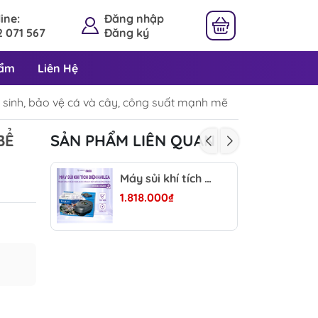
ine:
Đăng nhập
 071 567
Đăng ký
hẩm
Liên Hệ
 sinh, bảo vệ cá và cây, công suất mạnh mẽ
BỂ
SẢN PHẨM LIÊN QUAN
Máy sủi khí tích điện Hailea CPA-60/100/120 - 12W-28W, lưu lượng 60-120L/phút, dùng khi mất điện cho hồ cá Koi cá cảnh
1.818.000₫