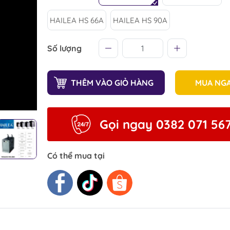
HAILEA HS 66A
HAILEA HS 90A
Số lượng
THÊM VÀO GIỎ HÀNG
MUA NG
Gọi ngay 0382 071 56
Có thể mua tại