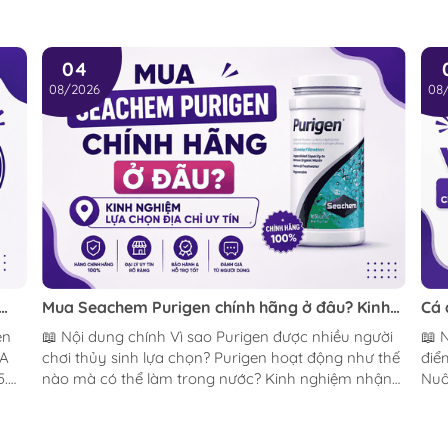
êm 1 lần để lưu lại giá trị.
, nhấn nút SET 1 lần để xem
04
08/2026
08
ảy kícḣ thước ống in/out kícḣ thước bể phù hợp Giá
200 l/h 12/16 mm và 16/22 mm 50~400 lít
0 l/h 16/22 mm 100~300 lít
00 l/h 16/22 mm 300~500 lít
00 l/h 16/22 mm 500~800 lít
Mua Seachem Purigen chính hãng ở đâu? Kinh
Cá 
màu,
nghiệm lựa chọn địa chỉ uy tín
sóc
📖 Nội dung chính Vì sao Purigen được nhiều người
📖 Nội dun
FA
chơi thủy sinh lựa chọn? Purigen hoạt động như thế
điể
5.
nào mà có thể làm trong nước? Kinh nghiệm nhận
Nuô
biết Purigen Seachem chính hãng Mua Purigen
Một
chính hãng ở đâu? Hình ảnh thực tế Purigen
luận Cá diếc vảy rồng là một trong nhữ
t
Seachem tại BucepViet Hướng dẫn hoàn nguyên
cản