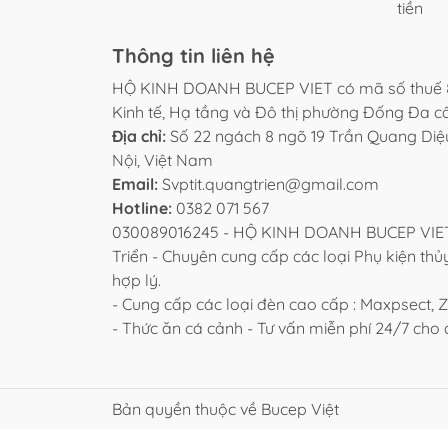
tiền
Thông tin liên hệ
HỘ KINH DOANH BUCEP VIET có mã số thuế 
Kinh tế, Hạ tầng và Đô thị phường Đống Đa 
Địa chỉ:
Số 22 ngách 8 ngõ 19 Trần Quang Di
Nội, Việt Nam
Email:
Svptit.quangtrien@gmail.com
Hotline:
0382 071 567
030089016245 - HỘ KINH DOANH BUCEP VIET 
Triển - Chuyên cung cấp các loại Phụ kiện thủy
hợp lý.
- Cung cấp các loại đèn cao cấp : Maxpsect, Zet
- Thức ăn cá cảnh - Tư vấn miễn phí 24/7 ch
Bản quyền thuộc về Bucep Việt