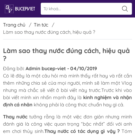
Trang chủ
/
Tin tức
/
Làm sao thay nước đúng cách, hiệu quả ?
Làm sao thay nước đúng cách, hiệu quả
?
Đăng bởi:
Admin bucep-viet - 04/10/2019
Có lẽ đây là một câu hỏi mà mình thấy rất hay và rất cần
thêm những chia sẻ của mọi người, mình sẽ làm một Vlog
nhưng mà chắc sẽ viết ở bài viết này trước.Trước khi vào
bài viết mình xin nhấn mạnh đây là
kinh nghiệm và nhận
định cá nhân
không phải là công thức chuẩn hay gì cả.
Thay nước
tưởng rằng là một việc đơn giản nhưng mình
đánh giá là công việc quan trọng “bậc nhất” đối với anh
em chơi thủy sinh.
Thay nước có tác dụng gì vậy ?
Tóm