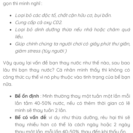
gọn thì mình nghĩ :
Loại bỏ các độc tố, chất cặn hữu cơ, bụi bẩn.
Cung cấp cả oxy C02.
Loại bỏ dinh dưỡng thừa nếu nhả hoặc châm quá
liều.
Giúp chính chúng ta người chơi có giây phút thư giãn,
giảm stress (tùy người )
Vậy quay lại vấn đề bạn thay nước như thế nào, sau bao
lâu thì bạn thay nước? Cá nhân mình thấy thì không có
công thức cụ thể vì nó phụ thuộc vào tình trạng của bể bạn
nữa.
Bể ổn định
: Mình thường thay một tuần một lần mỗi
lần tầm 40-50% nước, nếu có thêm thời gian có lẽ
mình sẽ thay tuần 2 lần.
Bể có vấn đề
: ví dụ như thừa dưỡng, rêu hại thì sẽ
thay nhiều hơn có thể là cách ngày hoặc 2 ngày
thay một lần, mỗi lần 40-50%, thay đến khi thấy ổn.