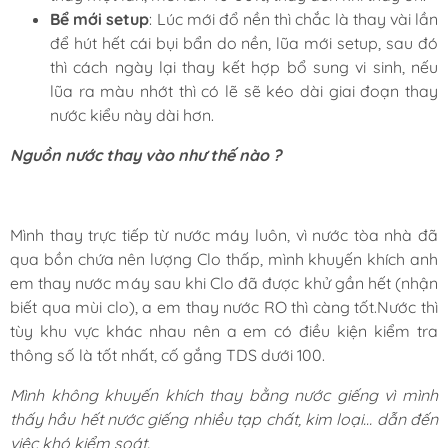
Bể mới setup
: Lúc mới đổ nền thì chắc là thay vài lần
để hút hết cái bụi bẩn do nền, lũa mới setup, sau đó
thì cách ngày lại thay kết hợp bổ sung vi sinh, nếu
lũa ra màu nhớt thì có lẽ sẽ kéo dài giai đoạn thay
nước kiểu này dài hơn.
Nguồn nước thay vào như thế nào ?
Mình thay trực tiếp từ nước máy luôn, vì nước tòa nhà đã
qua bồn chứa nên lượng Clo thấp, mình khuyến khích anh
em thay nước máy sau khi Clo đã được khử gần hết (nhận
biết qua mùi clo), a em thay nước RO thì càng tốt.Nước thì
tùy khu vực khác nhau nên a em có điều kiện kiểm tra
thông số là tốt nhất, cố gắng TDS dưới 100.
Mình không khuyến khích thay bằng nước giếng vì mình
thấy hầu hết nước giếng nhiều tạp chất, kim loại… dẫn đến
việc khó kiểm soát.