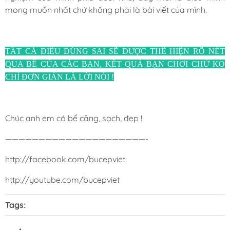
mong muốn nhất chứ không phải là bài viết của mình.
TẤT CẢ ĐIỀU ĐÚNG SAI SẼ ĐƯỢC THỂ HIỆN RÕ NÉT
QUA BỂ CỦA CÁC BẠN, KẾT QUẢ BẠN CHƠI CHỨ KO
CHỈ ĐƠN GIẢN LÀ LỜI NÓI !
Chúc anh em có bể căng, sạch, đẹp !
—————————————————————-
http://facebook.com/bucepviet
http://youtube.com/bucepviet
Tags: