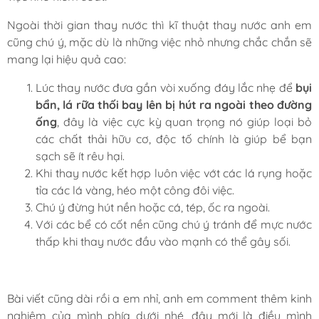
Ngoài thời gian thay nước thì kĩ thuật thay nước anh em
cũng chú ý, mặc dù là những việc nhỏ nhưng chắc chắn sẽ
mang lại hiệu quả cao:
Lúc thay nước đưa gần vòi xuống đáy lắc nhẹ để
bụi
bẩn, lá rữa thối bay lên bị hút ra ngoài theo đường
ống
, đây là việc cực kỳ quan trọng nó giúp loại bỏ
các chất thải hữu cơ, độc tố chính là giúp bể bạn
sạch sẽ ít rêu hại.
Khi thay nước kết hợp luôn việc vớt các lá rụng hoặc
tỉa các lá vàng, héo một công đôi việc.
Chú ý đừng hút nền hoặc cá, tép, ốc ra ngoài.
Với các bể có cốt nền cũng chú ý tránh để mực nước
thấp khi thay nước đầu vào mạnh có thể gây sối.
Bài viết cũng dài rồi a em nhỉ, anh em comment thêm kinh
nghiệm của mình phía dưới nhé, đây mới là điều mình