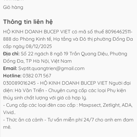
Giỏ hàng
Thông tin liên hệ
HỘ KINH DOANH BUCEP VIET có mã số thuế 8096462511-
888 do Phòng Kinh tế, Hạ tầng và Đô thị phường Đống Đa
cấp ngày 08/12/2025
Địa chỉ:
Số 22 ngách 8 ngõ 19 Trần Quang Diệu, Phường
Đống Đa, TP Hà Nội, Việt Nam
Email:
Svptit.quangtrien@gmail.com
Hotline:
0382 071 567
030089016245 - HỘ KINH DOANH BUCEP VIET Người đại
diện: Hà Văn Triển - Chuyên cung cấp các loại Phụ kiện
thủy sinh chất lượng với giá cả hợp lý.
i Viết Chia
Video Review
Liên Hệ
- Cung cấp các loại đèn cao cấp : Maxpsect, Zetlight, ADA,
Sẻ
Sản Phẩm
Vivid..
- Thức ăn cá cảnh - Tư vấn miễn phí 24/7 cho anh em đam
mê.