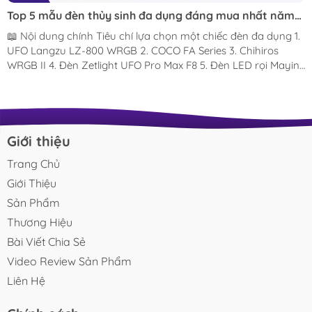
Top 5 mẫu đèn thủy sinh đa dụng đáng mua nhất năm
2026 – Chơi cây đẹp, nuôi cá lên màu, dùng được nhiều
📖 Nội dung chính Tiêu chí lựa chọn một chiếc đèn đa dụng 1.
kiểu bể
UFO Langzu LZ-800 WRGB 2. COCO FA Series 3. Chihiros
WRGB II 4. Đèn Zetlight UFO Pro Max F8 5. Đèn LED rọi Mayin
Super Color 100W So sánh nhanh các mẫu đèn Nên chọn
mẫu nào? Câu hỏi thường gặp Kết luận Ánh sáng là một
trong những yếu tố quan trọng nhất quyết định vẻ đẹp và sự
phát triển của một hồ thủy sinh. Một chiếc đèn phù hợp
không chỉ giúp cây quang hợp tốt mà còn làm nổi bật màu
Giới thiệu
sắc của cá, tăng chiều sâu cho bố cục và mang lại...
Trang Chủ
Giới Thiệu
Sản Phẩm
Thương Hiệu
Bài Viết Chia Sẻ
Video Review Sản Phẩm
Liên Hệ