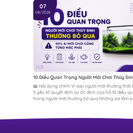
07
08/2026
10 Điều Quan Trọng Người Mới Chơi Thủy Sin
Thường Bỏ Qua (90% Ai Mới Chơi Cũng Từng
📖 Nội dung chính Vì sao người mới thường thất bại?
Mắc Phải)
5 yếu tố quyết định sự ổn định của hồ 10 điều q
trọng người mới thường bỏ qua Những sai lầm 
biến Câu hỏi thường gặp (FAQ) Kết luận Hồ thủy
sinh xanh khỏe, bố cục đẹp Nguồn: BucepViet Đằng
sau những hồ thủy sinh bị bỏ rơi sau vài tháng Bước
chân vào thế giới thủy sinh, hầu hết chúng ta đề
bắt đầu với một viễn cảnh vô cùng thơ mộng: m