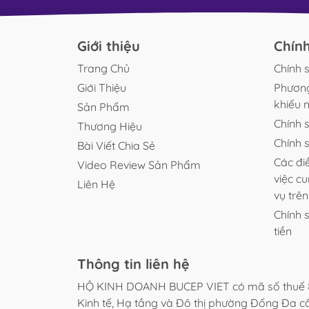
chiếc bể kính trong trẻo đặt ở góc phòng, thảm 
xanh mướt như thảo nguyên thu nhỏ, dòng nướ
luân chuyển nhẹ...
Giới thiệu
Chín
Trang Chủ
Chính 
Giới Thiệu
Phương
khiếu n
Sản Phẩm
Chính 
Thương Hiệu
Chính 
Bài Viết Chia Sẻ
Các đi
Video Review Sản Phẩm
việc c
Liên Hệ
vụ trê
Chính 
tiền
Thông tin liên hệ
HỘ KINH DOANH BUCEP VIET có mã số thuế 
Kinh tế, Hạ tầng và Đô thị phường Đống Đa 