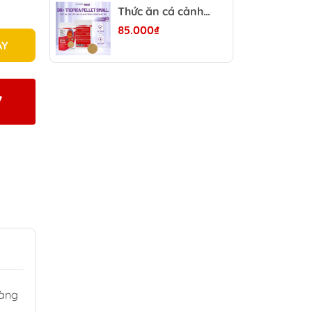
Thức ăn cá cảnh viên dán cao cấp DR+ Redworm (100g) - Thành phần chiết xuất từ sâu đỏ, trùnġ huyết siêu giàu dinh dưỡng
85.000₫
AY
7
vàng