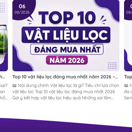
06
08/2026
08
h
Top 10 vật liệu lọc đáng mua nhất năm 2026 –
Top
Bí quyết giữ nước trong, hệ vi sinh khỏe và hồ
nhấ
📖 Nội dung chính Vật liệu lọc là gì? Tiêu chí lựa chọn
📖 Nội dun
cá luôn ổn định
dùn
uan
vật liệu lọc Top 10 vật liệu lọc đáng mua nhất 2026
đa 
phổ
Gợi ý kết hợp vật liệu lọc hiệu quả Những sai lầm
Seri
thường gặp Câu hỏi thường gặp Kết luận Một hệ
Max
thống lọc tốt không chỉ phụ thuộc vào chiếc máy
sán
lọc mà còn nằm ở vật liệu lọc bên trong. Dù bạn
hỏi thư
u
đang chơi hồ thủy sinh, hồ cá cảnh, hồ tép hay hồ
nhữ
ột
Koi mini, việc lựa chọn đúng vật liệu lọc sẽ giúp nước
sự 