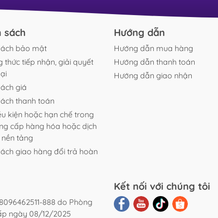
cỏ
trong hơn, hạn chế rêu hại, giảm độc tố và tạo môi
phù
c
trường ổn định...
làm
cục 
h sách
Hướng dẫn
sách bảo mật
Hướng dẫn mua hàng
 thức tiếp nhận, giải quyết
Hướng dẫn thanh toán
ại
Hướng dẫn giao nhận
sách giá
sách thanh toán
ều kiện hoặc hạn chế trong
ung cấp hàng hóa hoặc dịch
n nền tảng
sách giao hàng đổi trả hoàn
Kết nối với chúng tôi
8096462511-888 do Phòng
cấp ngày 08/12/2025