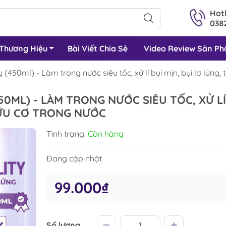
Hotl
0382
Thương Hiệu
Bài Viết Chia Sẻ
Video Review Sản P
 (450ml) - Làm trong nước siêu tốc, xử lí bụi mịn, bụi lơ lửng,
0ML) - LÀM TRONG NƯỚC SIÊU TỐC, XỬ LÍ
HỮU CƠ TRONG NƯỚC
Tình trạng:
Còn hàng
Đang cập nhật
99.000₫
Số lượng