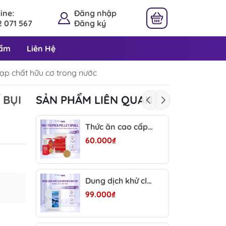
ine:
Đăng nhập
 071 567
Đăng ký
hẩm
Liên Hệ
 tạp chất hữu cơ trong nước
 BỤI
SẢN PHẨM LIÊN QUAN
Thức ăn cao cấp cho cá nhỏ DR+ Tropica Pellet Small (100g) -Tăng cường màu sắc và dinh dưỡng toàn diện cho cá phát triển
60.000₫
Dung dịch khử clo DR Safe Water - Khử Clo, xử lý tạp chất, bảo vệ nhớt cá giảm stress hồ cá
99.000₫