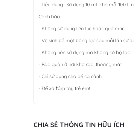
- Liều dùng : Sử dụng 10 mL cho mỗi 100 L n
Cảnh báo :
- Không sử dụng liên tục hoặc quá mức.
- Vệ sinh bề mặt bông lọc sau mỗi lần sử d
- Không nên sử dụng mà không có bộ lọc.
- Bảo quản ở nơi khô ráo, thoáng mát.
- Chỉ sử dụng cho bể cá cảnh.
- Để xa ϯầṃ tay trẻ em!
CHIA SẺ THÔNG TIN HỮU ÍCH