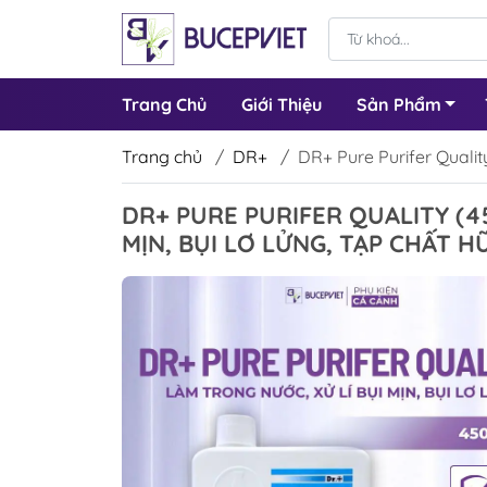
Trang Chủ
Giới Thiệu
Sản Phẩm
Trang chủ
/
DR+
/
DR+ Pure Purifer Quality
DR+ PURE PURIFER QUALITY (45
MỊN, BỤI LƠ LỬNG, TẠP CHẤT 