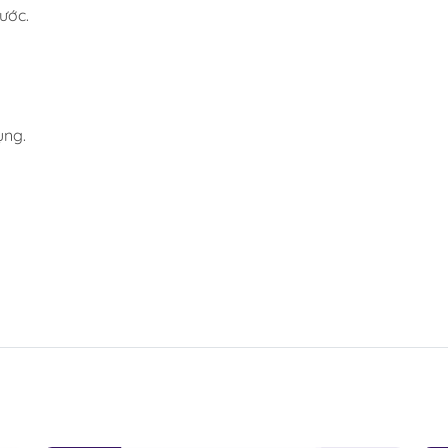
ước.
ụng.