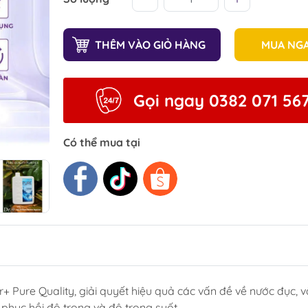
THÊM VÀO GIỎ HÀNG
MUA NG
Gọi ngay 0382 071 56
Có thể mua tại
 Pure Quality, giải quyết hiệu quả các vấn đề về nước đục, 
 phục hồi độ trong và độ trong suốt.