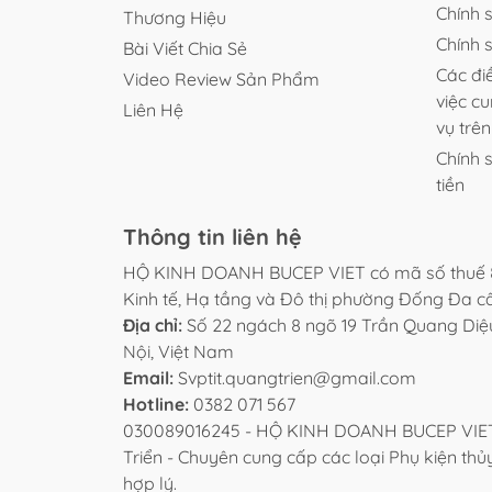
Chính 
Thương Hiệu
Chính 
Bài Viết Chia Sẻ
Các đi
Video Review Sản Phẩm
việc c
Liên Hệ
vụ trê
Chính 
tiền
Thông tin liên hệ
HỘ KINH DOANH BUCEP VIET có mã số thuế 
Kinh tế, Hạ tầng và Đô thị phường Đống Đa 
Địa chỉ:
Số 22 ngách 8 ngõ 19 Trần Quang Di
Nội, Việt Nam
Email:
Svptit.quangtrien@gmail.com
Hotline:
0382 071 567
030089016245 - HỘ KINH DOANH BUCEP VIET 
Triển - Chuyên cung cấp các loại Phụ kiện thủy
hợp lý.