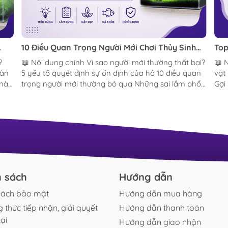
10 Điều Quan Trọng Người Mới Chơi Thủy Sinh
Top
Thường Bỏ Qua (90% Ai Mới Chơi Cũng Từng
Bí 
📖 Nội dung chính Vì sao người mới thường thất bại?
📖 Nội dung
Mắc Phải)
cá 
hân
5 yếu tố quyết định sự ổn định của hồ 10 điều quan
vật 
 nào
trọng người mới thường bỏ qua Những sai lầm phổ
Gợi
ười
biến Câu hỏi thường gặp (FAQ) Kết luận Hồ thủy
thườ
sinh xanh khỏe, bố cục đẹp Nguồn: BucepViet Đằng
thố
sau những hồ thủy sinh bị bỏ rơi sau vài tháng Bước
lọc
chân vào thế giới thủy sinh, hầu hết chúng ta đều
đan
bắt đầu với một viễn cảnh vô cùng thơ mộng: một
Koi 
chiếc bể kính trong trẻo đặt ở góc phòng, thảm cỏ
tro
sang
xanh mướt như thảo nguyên thu nhỏ, dòng nước
trườ
luân chuyển nhẹ...
h sách
Hướng dẫn
sách bảo mật
Hướng dẫn mua hàng
 thức tiếp nhận, giải quyết
Hướng dẫn thanh toán
ại
Hướng dẫn giao nhận