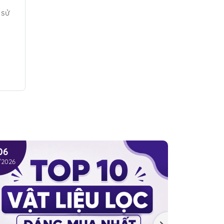
 sử
06
05
/2026
08/2026