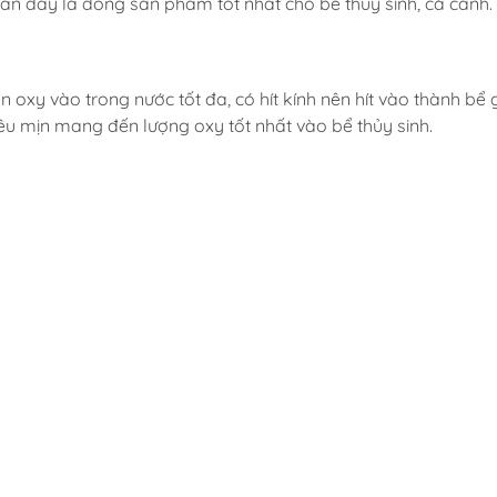
chắn đây là dòng sản phẩm tốt nhất cho bể thủy sinh, cá cảnh.
oxy vào trong nước tốt đa, có hít kính nên hít vào thành bể
siêu mịn mang đến lượng oxy tốt nhất vào bể thủy sinh.