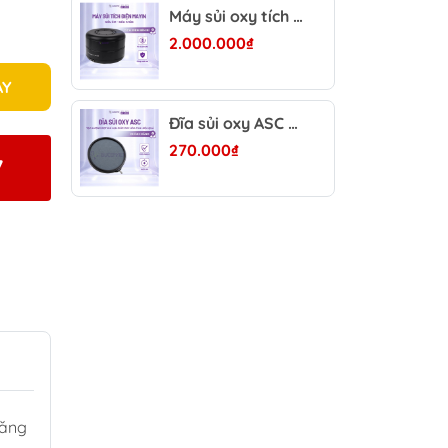
Máy sủi oxy tích điện Mayin 6W - Tự chạy khi mất điện, chống chai pin, siêu êm 28dB, pin 5200mAh hồ cá
2.000.000₫
AY
Đĩa sủi oxy ASC 20cm-30cm - Mặt đá viền nhựa, tự chìm, tạo bọt mịn cho hồ cá Koi và hồ cá cảnh
270.000₫
7
năng