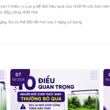
+ van 1 chiều => Lưu ý để đạt hiệu quả cao nhất thì các bạn nên
ược đẩy căng nhất nhé.
gay. Sủi có thể đặt độ mịn sau 1 ngày sử dụng.
07
08/2026
08