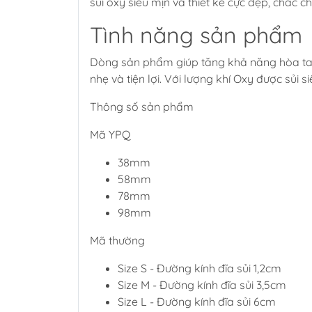
sủi oxy siêu mịn và thiết kế cực đẹp, chắc 
Tình năng sản phẩm
Dòng sản phẩm giúp tăng khả năng hòa tan 
nhẹ và tiện lợi. Với lượng khí Oxy được sủi 
Thông số sản phẩm
Mã YPQ
38mm
58mm
78mm
98mm
Mã thường
Size S - Đường kính đĩa sủi 1,2cm
Size M - Đường kính đĩa sủi 3,5cm
Size L - Đường kính đĩa sủi 6cm