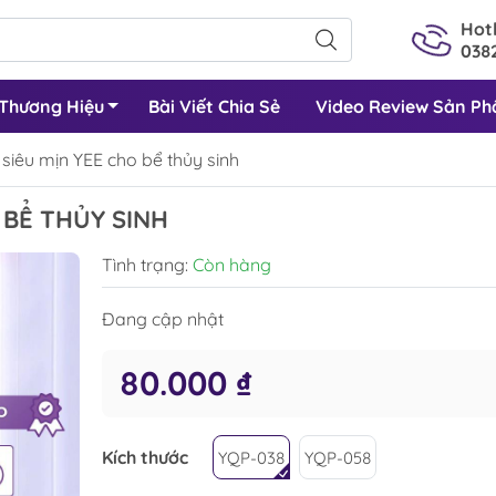
Hotl
0382
Thương Hiệu
Bài Viết Chia Sẻ
Video Review Sản P
 siêu mịn YEE cho bể thủy sinh
 BỂ THỦY SINH
Tình trạng:
Còn hàng
Đang cập nhật
80.000 ₫
Kích thước
YQP-038
YQP-058