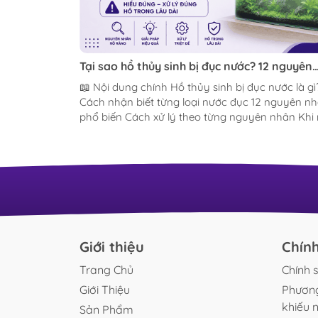
Tại sao hồ thủy sinh bị đục nước? 12 nguyên
nhân và cách xử lý triệt để
📖 Nội dung chính Hồ thủy sinh bị đục nước là gì?
Cách nhận biết từng loại nước đục 12 nguyên n
phổ biến Cách xử lý theo từng nguyên nhân Khi
KHÔNG nên thay nước? Những sai lầm nhiều ng
mắc Câu hỏi thường gặp (FAQ) Kết luận Hình ảnh
so sánh bể cá nước trắng đục và nước trong vắt
Nguồn: BucepViet Không có trải nghiệm nào làm
người chơi thủy sinh thất vọng hơn việc đầu tư
nhiều công sức, tiền bạc dựng một chiếc bể đẹp
nhưng chỉ sau vài ngày, nước trong hồ chuyển 
đục mờ như nước vo gạo, ngả vàng u ám...
Giới thiệu
Chín
Trang Chủ
Chính 
Giới Thiệu
Phương
khiếu n
Sản Phẩm