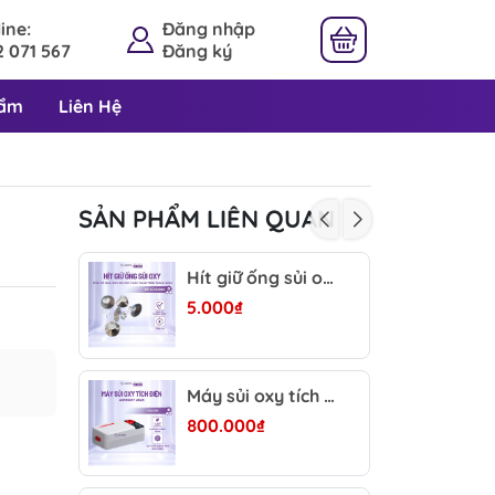
ine:
Đăng nhập
 071 567
Đăng ký
hẩm
Liên Hệ
SẢN PHẨM LIÊN QUAN
Hít giữ ống sủi oxy bể cá - Cố định dây khí trên kính, trong suốt dễ lắp đặt cho hồ cá thủy sinh
5.000₫
Máy sủi oxy tích điện Aqua Smith AirBox+ - IPX6 chống nước, siêu êm, tích điện lâu, tự chạy khi mất điện hồ cá
800.000₫