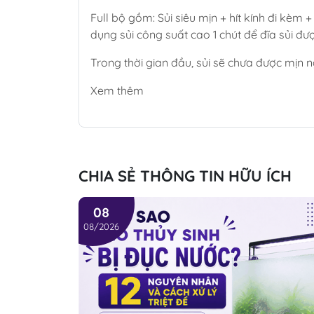
Full bộ gồm: Sủi siêu mịn + hít kính đi kèm 
dụng sủi công suất cao 1 chút để đĩa sủi đ
Trong thời gian đầu, sủi sẽ chưa được mịn n
Xem thêm
CHIA SẺ THÔNG TIN HỮU ÍCH
08
08/2026